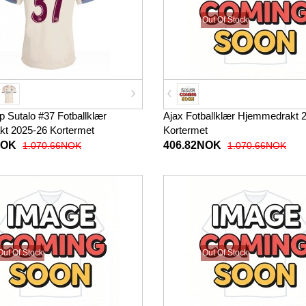
Out Of Stock
p Sutalo #37 Fotballklær
Ajax Fotballklær Hjemmedrakt 
akt 2025-26 Kortermet
Kortermet
NOK
406.82NOK
1.070.66NOK
1.070.66NOK
Out Of Stock
Out Of Stock