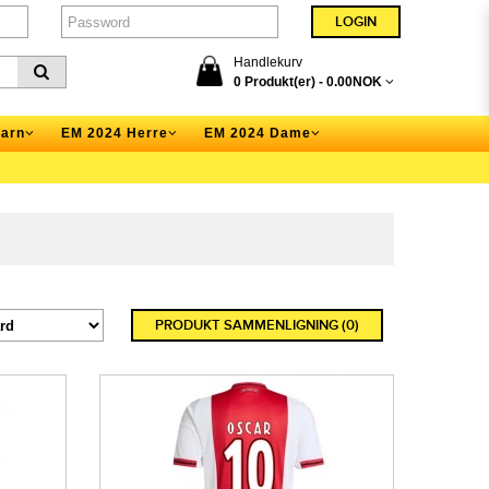
Handlekurv
0 Produkt(er) -
0.00NOK
arn
EM 2024 Herre
EM 2024 Dame
PRODUKT SAMMENLIGNING (0)