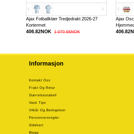
Ajax Fotballklær Tredjedrakt 2026-27
Ajax Osc
Kortermet
Hjemmedr
406.82NOK
406.82
1.070.66NOK
Informasjon
Kontakt Oss
Frakt Og Retur
Størrelsestabell
Vask Tips
Vilkår Og Betingelser
Personvernregler
Sidekart
Blogg