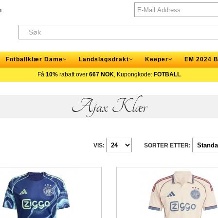
n
Fotballklær Dame
Landslagsdrakt
Keeper
EM 2024 B
Få
10%
rabatt over
667 NOK
, Kupongkode:
FOTBALL
Ajax Klær
VIS:
SORTER ETTER: