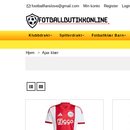
footballfanslove@gmail.com
Min konto
Register
Logi
Klubbdrakt
Spillerdrakt
Fotballklær Barn
Hjem
Ajax klær