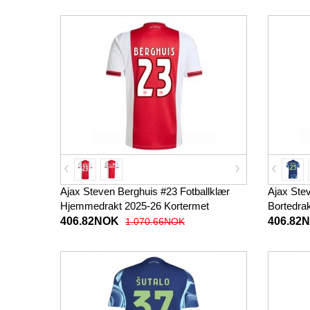
Ajax Steven Berghuis #23 Fotballklær
Ajax Ste
Hjemmedrakt 2025-26 Kortermet
Bortedra
406.82NOK
406.82
1.070.66NOK