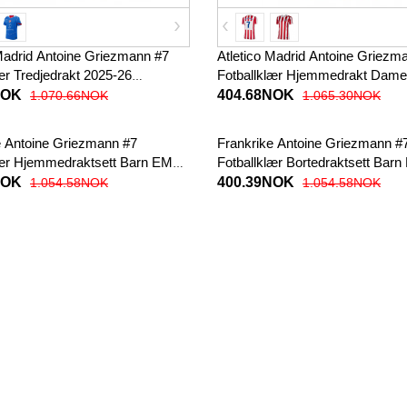
 Madrid Antoine Griezmann #7
Atletico Madrid Antoine Griezm
ær Tredjedrakt 2025-26
Fotballklær Hjemmedrakt Dame
t
Kortermet
NOK
404.68NOK
1.070.66NOK
1.065.30NOK
e Antoine Griezmann #7
Frankrike Antoine Griezmann #
lær Hjemmedraktsett Barn EM
Fotballklær Bortedraktsett Bar
ermet (+ korte bukser)
Kortermet (+ korte bukser)
NOK
400.39NOK
1.054.58NOK
1.054.58NOK