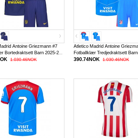
 Madrid Antoine Griezmann #7
Atletico Madrid Antoine Griezm
ær Bortedraktsett Barn 2025-26
Fotballklær Tredjedraktsett Bar
 (+ korte bukser)
Kortermet (+ korte bukser)
NOK
390.74NOK
1.030.46NOK
1.030.46NOK