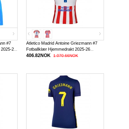
ann #7
Atletico Madrid Antoine Griezmann #7
n 2025-26
Fotballklær Hjemmedrakt 2025-26
Kortermet
406.82NOK
1.070.66NOK