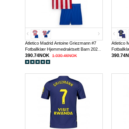
Atletico Madrid Antoine Griezmann #7
Atletico
Fotballklær Hjemmedraktsett Barn 2025-
Fotballkl
26 Kortermet (+ korte bukser)
Kortermet
390.74NOK
390.74
1.030.46NOK