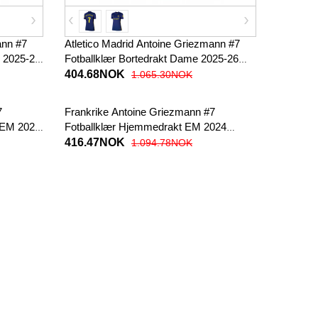
ann #7
Atletico Madrid Antoine Griezmann #7
 2025-26
Fotballklær Bortedrakt Dame 2025-26
Kortermet
404.68NOK
1.065.30NOK
7
Frankrike Antoine Griezmann #7
n EM 2024
Fotballklær Hjemmedrakt EM 2024
Kortermet
416.47NOK
1.094.78NOK