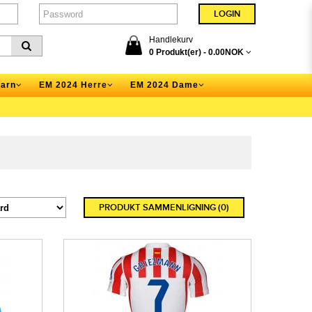
Handlekurv
0 Produkt(er) -
0.00NOK
arn
EM 2024 Herre
EM 2024 Dame
PRODUKT SAMMENLIGNING (0)