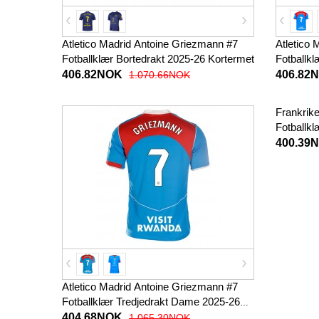
Atletico Madrid Antoine Griezmann #7
Atletico
Fotballklær Bortedrakt 2025-26 Kortermet
Fotballkl
Korterme
406.82NOK
406.82
1.070.66NOK
Frankrik
Fotballk
2024 Kort
400.39
Atletico Madrid Antoine Griezmann #7
Fotballklær Tredjedrakt Dame 2025-26
Kortermet
404.68NOK
1.065.30NOK