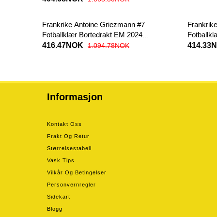
Frankrike Antoine Griezmann #7
Frankrik
Fotballklær Bortedrakt EM 2024
Fotballk
Kortermet
2024 Kor
416.47NOK
414.33
1.094.78NOK
Informasjon
Kontakt Oss
Frakt Og Retur
Størrelsestabell
Vask Tips
Vilkår Og Betingelser
Personvernregler
Sidekart
Blogg