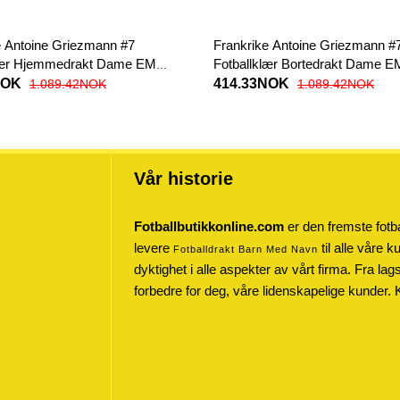
e Antoine Griezmann #7
Frankrike Antoine Griezmann #
lær Hjemmedrakt Dame EM
Fotballklær Bortedrakt Dame E
termet
Kortermet
NOK
414.33NOK
1.089.42NOK
1.089.42NOK
Vår historie
Fotballbutikkonline.com
er den fremste fotba
levere
til alle våre 
Fotballdrakt Barn Med Navn
dyktighet i alle aspekter av vårt firma. Fra lag
forbedre for deg, våre lidenskapelige kunder. 