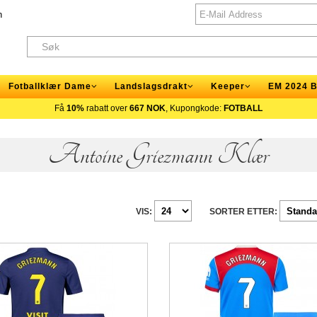
n
Fotballklær Dame
Landslagsdrakt
Keeper
EM 2024 B
Få
10%
rabatt over
667 NOK
, Kupongkode:
FOTBALL
Antoine Griezmann Klær
VIS:
SORTER ETTER: