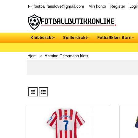
footballfanslove@gmail.com
Min konto
Register
Logi
Klubbdrakt
Spillerdrakt
Fotballklær Barn
Hjem
Antoine Griezmann klær