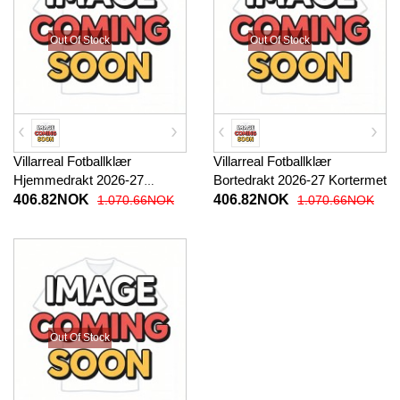
Out Of Stock
Out Of Stock
Villarreal Fotballklær
Villarreal Fotballklær
Hjemmedrakt 2026-27
Bortedrakt 2026-27 Kortermet
Kortermet
406.82NOK
406.82NOK
1.070.66NOK
1.070.66NOK
Out Of Stock