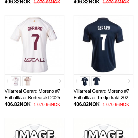
Kortermet
2025-26 Kortermet
406.82NOK
406.82NOK
1.070.66NOK
1.070.66NOK
Villarreal Gerard Moreno #7
Villarreal Gerard Moreno #7
Fotballklær Bortedrakt 2025-
Fotballklær Tredjedrakt 2025-
26 Kortermet
26 Kortermet
406.82NOK
406.82NOK
1.070.66NOK
1.070.66NOK