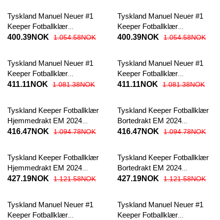
Tyskland Manuel Neuer #1
Tyskland Manuel Neuer #1
Keeper Fotballklær
Keeper Fotballklær
Hjemmedraktsett Barn EM
Bortedraktsett Barn EM 2024
400.39NOK
400.39NOK
1.054.58NOK
1.054.58NOK
2024 Kortermet (+ korte
Kortermet (+ korte bukser)
bukser)
Tyskland Manuel Neuer #1
Tyskland Manuel Neuer #1
Keeper Fotballklær
Keeper Fotballklær
Hjemmedraktsett Barn EM
Bortedraktsett Barn EM 2024
411.11NOK
411.11NOK
1.081.38NOK
1.081.38NOK
2024 Langermet (+ korte
Langermet (+ korte bukser)
bukser)
Tyskland Keeper Fotballklær
Tyskland Keeper Fotballklær
Hjemmedrakt EM 2024
Bortedrakt EM 2024
Kortermet
Kortermet
416.47NOK
416.47NOK
1.094.78NOK
1.094.78NOK
Tyskland Keeper Fotballklær
Tyskland Keeper Fotballklær
Hjemmedrakt EM 2024
Bortedrakt EM 2024
Langermet
Langermet
427.19NOK
427.19NOK
1.121.58NOK
1.121.58NOK
Tyskland Manuel Neuer #1
Tyskland Manuel Neuer #1
Keeper Fotballklær
Keeper Fotballklær