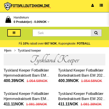
Handlekurv
0 Produkt(er) -
0.00NOK
Få
10%
rabatt over
667 NOK
, Kupongkode:
FOTBALL
Hjem
Tyskland keeper
Tyskland Keeper
Tyskland Keeper Fotballklær
Tyskland Keeper Fotballklær
Hjemmedraktsett Barn EM
Bortedraktsett Barn EM 2024
2024 Kortermet (+ korte
Kortermet (+ korte bukser)
400.39NOK
400.39NOK
1.054.58NOK
1.054.58NOK
bukser)
Tyskland Keeper Fotballklær
Tyskland Keeper Fotballklær
Hjemmedraktsett Barn EM
Bortedraktsett Barn EM 2024
2024 Langermet (+ korte
Langermet (+ korte bukser)
411.11NOK
411.11NOK
1.081.38NOK
1.081.38NOK
bukser)