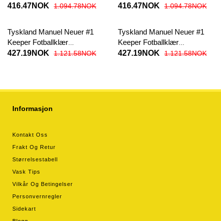
Hjemmedrakt EM 2024
Bortedrakt EM 2024
416.47NOK
416.47NOK
1.094.78NOK
1.094.78NOK
Kortermet
Kortermet
Tyskland Manuel Neuer #1
Tyskland Manuel Neuer #1
Keeper Fotballklær
Keeper Fotballklær
Hjemmedrakt EM 2024
Bortedrakt EM 2024
427.19NOK
427.19NOK
1.121.58NOK
1.121.58NOK
Langermet
Langermet
Informasjon
Kontakt Oss
Frakt Og Retur
Størrelsestabell
Vask Tips
Vilkår Og Betingelser
Personvernregler
Sidekart