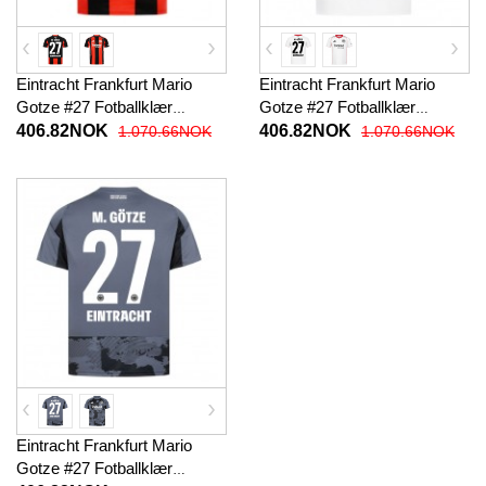
Eintracht Frankfurt Mario
Eintracht Frankfurt Mario
Gotze #27 Fotballklær
Gotze #27 Fotballklær
Hjemmedrakt 2025-26
Bortedrakt 2025-26 Kortermet
406.82NOK
406.82NOK
1.070.66NOK
1.070.66NOK
Kortermet
Eintracht Frankfurt Mario
Gotze #27 Fotballklær