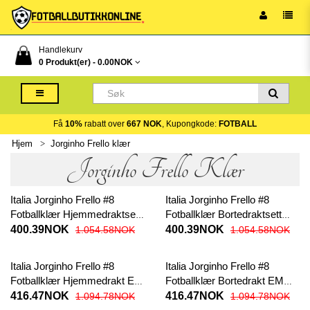
Handlekurv
0 Produkt(er) -
0.00NOK
Få
10%
rabatt over
667 NOK
, Kupongkode:
FOTBALL
Hjem
Jorginho Frello klær
Jorginho Frello Klær
Italia Jorginho Frello #8
Italia Jorginho Frello #8
Fotballklær Hjemmedraktsett
Fotballklær Bortedraktsett
Barn EM 2024 Kortermet (+
Barn EM 2024 Kortermet (+
400.39NOK
400.39NOK
1.054.58NOK
1.054.58NOK
korte bukser)
korte bukser)
Italia Jorginho Frello #8
Italia Jorginho Frello #8
Fotballklær Hjemmedrakt EM
Fotballklær Bortedrakt EM
2024 Kortermet
2024 Kortermet
416.47NOK
416.47NOK
1.094.78NOK
1.094.78NOK