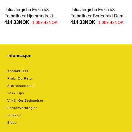
Italia Jorginho Frello #8
Italia Jorginho Frello #8
Fotballklær Hjemmedrakt
Fotballklær Bortedrakt Dame
Dame EM 2024 Kortermet
EM 2024 Kortermet
414.33NOK
414.33NOK
1.089.42NOK
1.089.42NOK
Informasjon
Kontakt Oss
Frakt Og Retur
Størrelsestabell
Vask Tips
Vilkår Og Betingelser
Personvernregler
Sidekart
Blogg