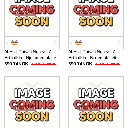
Out Of Stock
Out Of Stock
Al-Hilal Darwin Nunez #7
Al-Hilal Darwin Nunez #7
Fotballklær Hjemmedraktsett
Fotballklær Bortedraktsett
Barn 2026-27 Kortermet (+
Barn 2026-27 Kortermet (+
390.74NOK
390.74NOK
1.030.46NOK
1.030.46NOK
korte bukser)
korte bukser)
Out Of Stock
Out Of Stock