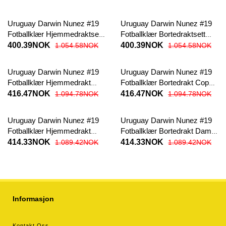
Uruguay Darwin Nunez #19
Uruguay Darwin Nunez #19
Fotballklær Hjemmedraktsett
Fotballklær Bortedraktsett
Barn Copa America 2024
Barn Copa America 2024
400.39NOK
400.39NOK
1.054.58NOK
1.054.58NOK
Kortermet (+ korte bukser)
Kortermet (+ korte bukser)
Uruguay Darwin Nunez #19
Uruguay Darwin Nunez #19
Fotballklær Hjemmedrakt
Fotballklær Bortedrakt Copa
Copa America 2024
America 2024 Kortermet
416.47NOK
416.47NOK
1.094.78NOK
1.094.78NOK
Kortermet
Uruguay Darwin Nunez #19
Uruguay Darwin Nunez #19
Fotballklær Hjemmedrakt
Fotballklær Bortedrakt Dame
Dame Copa America 2024
Copa America 2024
414.33NOK
414.33NOK
1.089.42NOK
1.089.42NOK
Kortermet
Kortermet
Informasjon
Kontakt Oss