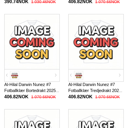
Barn 2025-26 Kortermet (+
2025-26 Kortermet
390.74NOK
406.82NOK
1.030.46NOK
1.070.66NOK
korte bukser)
Al-Hilal Darwin Nunez #7
Al-Hilal Darwin Nunez #7
Fotballklær Bortedrakt 2025-
Fotballklær Tredjedrakt 2025-
26 Kortermet
26 Kortermet
406.82NOK
406.82NOK
1.070.66NOK
1.070.66NOK