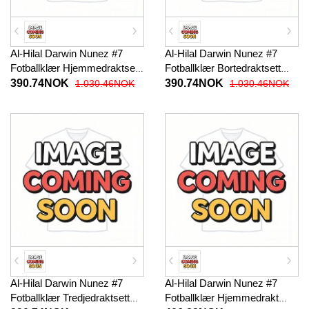
Al-Hilal Darwin Nunez #7
Al-Hilal Darwin Nunez #7
Fotballklær Hjemmedraktsett
Fotballklær Bortedraktsett
Barn 2025-26 Kortermet (+
Barn 2025-26 Kortermet (+
390.74NOK
390.74NOK
1.030.46NOK
1.030.46NOK
korte bukser)
korte bukser)
Al-Hilal Darwin Nunez #7
Al-Hilal Darwin Nunez #7
Fotballklær Tredjedraktsett
Fotballklær Hjemmedrakt