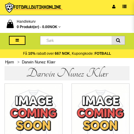
Handlekurv
0 Produkt(er) -
0.00NOK
Få
10%
rabatt over
667 NOK
, Kupongkode:
FOTBALL
Hjem
Darwin Nunez Klær
Darwin Nunez Klær