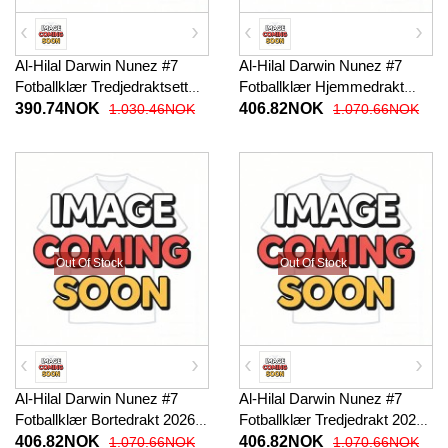
Al-Hilal Darwin Nunez #7
Al-Hilal Darwin Nunez #7
Fotballklær Tredjedraktsett
Fotballklær Hjemmedrakt
Barn 2026-27 Kortermet (+
2026-27 Kortermet
390.74NOK
406.82NOK
1.030.46NOK
1.070.66NOK
korte bukser)
Out Of Stock
Out Of Stock
Al-Hilal Darwin Nunez #7
Al-Hilal Darwin Nunez #7
Fotballklær Bortedrakt 2026-
Fotballklær Tredjedrakt 2026-
27 Kortermet
27 Kortermet
406.82NOK
406.82NOK
1.070.66NOK
1.070.66NOK