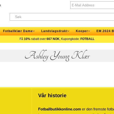
n
Fotballklær Dame
Landslagsdrakt
Keeper
EM 2024 B
Få
10%
rabatt over
667 NOK
, Kupongkode:
FOTBALL
Ashley Young Klær
Vår historie
Fotballbutikkonline.com
er den fremste fotba