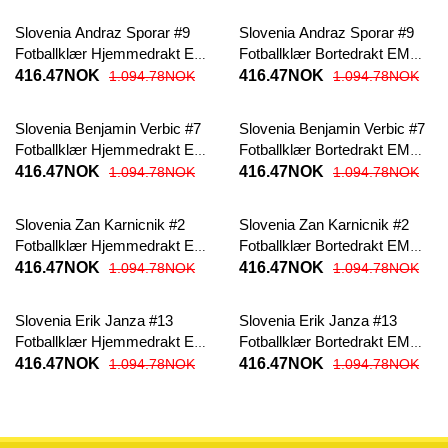
Slovenia Andraz Sporar #9
Slovenia Andraz Sporar #9
Fotballklær Hjemmedrakt EM
Fotballklær Bortedrakt EM
2024 Kortermet
2024 Kortermet
416.47NOK
416.47NOK
1.094.78NOK
1.094.78NOK
Slovenia Benjamin Verbic #7
Slovenia Benjamin Verbic #7
Fotballklær Hjemmedrakt EM
Fotballklær Bortedrakt EM
2024 Kortermet
2024 Kortermet
416.47NOK
416.47NOK
1.094.78NOK
1.094.78NOK
Slovenia Zan Karnicnik #2
Slovenia Zan Karnicnik #2
Fotballklær Hjemmedrakt EM
Fotballklær Bortedrakt EM
2024 Kortermet
2024 Kortermet
416.47NOK
416.47NOK
1.094.78NOK
1.094.78NOK
Slovenia Erik Janza #13
Slovenia Erik Janza #13
Fotballklær Hjemmedrakt EM
Fotballklær Bortedrakt EM
2024 Kortermet
2024 Kortermet
416.47NOK
416.47NOK
1.094.78NOK
1.094.78NOK