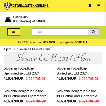
Handlekurv
0 Produkt(er) -
0.00NOK
Få
10%
rabatt over
667 NOK
, Kupongkode:
FOTBALL
Hjem
Slovenia EM 2024 Herre
Slovenia EM 2024 Herre
Slovenia Fotballklær
Slovenia Fotballklær
Hjemmedrakt EM 2024
Bortedrakt EM 2024
Kortermet
Kortermet
416.47NOK
416.47NOK
1.094.78NOK
1.094.78NOK
Slovenia Benjamin Sesko
Slovenia Benjamin Sesko
#11 Fotballklær Hjemmedrakt
#11 Fotballklær Bortedrakt
EM 2024 Kortermet
EM 2024 Kortermet
416.47NOK
416.47NOK
1.094.78NOK
1.094.78NOK