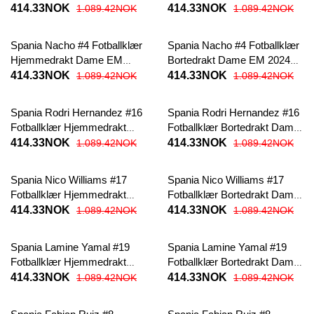
Dame EM 2024 Kortermet
EM 2024 Kortermet
414.33NOK
414.33NOK
1.089.42NOK
1.089.42NOK
Spania Nacho #4 Fotballklær
Spania Nacho #4 Fotballklær
Hjemmedrakt Dame EM
Bortedrakt Dame EM 2024
2024 Kortermet
Kortermet
414.33NOK
414.33NOK
1.089.42NOK
1.089.42NOK
Spania Rodri Hernandez #16
Spania Rodri Hernandez #16
Fotballklær Hjemmedrakt
Fotballklær Bortedrakt Dame
Dame EM 2024 Kortermet
EM 2024 Kortermet
414.33NOK
414.33NOK
1.089.42NOK
1.089.42NOK
Spania Nico Williams #17
Spania Nico Williams #17
Fotballklær Hjemmedrakt
Fotballklær Bortedrakt Dame
Dame EM 2024 Kortermet
EM 2024 Kortermet
414.33NOK
414.33NOK
1.089.42NOK
1.089.42NOK
Spania Lamine Yamal #19
Spania Lamine Yamal #19
Fotballklær Hjemmedrakt
Fotballklær Bortedrakt Dame
Dame EM 2024 Kortermet
EM 2024 Kortermet
414.33NOK
414.33NOK
1.089.42NOK
1.089.42NOK