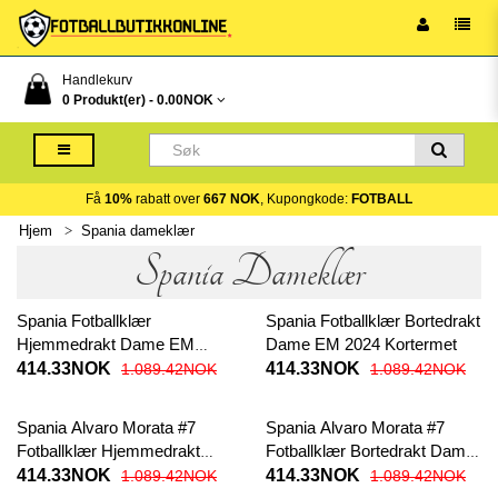
Handlekurv
0 Produkt(er) -
0.00NOK
Få
10%
rabatt over
667 NOK
, Kupongkode:
FOTBALL
Hjem
Spania dameklær
Spania Dameklær
Spania Fotballklær
Spania Fotballklær Bortedrakt
Hjemmedrakt Dame EM
Dame EM 2024 Kortermet
2024 Kortermet
414.33NOK
414.33NOK
1.089.42NOK
1.089.42NOK
Spania Alvaro Morata #7
Spania Alvaro Morata #7
Fotballklær Hjemmedrakt
Fotballklær Bortedrakt Dame
Dame EM 2024 Kortermet
EM 2024 Kortermet
414.33NOK
414.33NOK
1.089.42NOK
1.089.42NOK