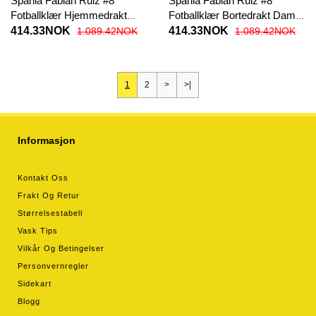
Spania Fabian Ruiz #8
Spania Fabian Ruiz #8
Fotballklær Hjemmedrakt
Fotballklær Bortedrakt Dame
Dame EM 2024 Kortermet
EM 2024 Kortermet
414.33NOK
414.33NOK
1.089.42NOK
1.089.42NOK
1
2
>
>|
Informasjon
Kontakt Oss
Frakt Og Retur
Størrelsestabell
Vask Tips
Vilkår Og Betingelser
Personvernregler
Sidekart
Blogg