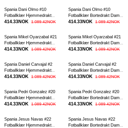
Spania Dani Olmo #10
Spania Dani Olmo #10
Fotballklær Hjemmedrakt
Fotballklær Bortedrakt Dame
Dame EM 2024 Kortermet
EM 2024 Kortermet
414.33NOK
414.33NOK
1.089.42NOK
1.089.42NOK
Spania Mikel Oyarzabal #21
Spania Mikel Oyarzabal #21
Fotballklær Hjemmedrakt
Fotballklær Bortedrakt Dame
Dame EM 2024 Kortermet
EM 2024 Kortermet
414.33NOK
414.33NOK
1.089.42NOK
1.089.42NOK
Spania Daniel Carvajal #2
Spania Daniel Carvajal #2
Fotballklær Hjemmedrakt
Fotballklær Bortedrakt Dame
Dame EM 2024 Kortermet
EM 2024 Kortermet
414.33NOK
414.33NOK
1.089.42NOK
1.089.42NOK
Spania Pedri Gonzalez #20
Spania Pedri Gonzalez #20
Fotballklær Hjemmedrakt
Fotballklær Bortedrakt Dame
Dame EM 2024 Kortermet
EM 2024 Kortermet
414.33NOK
414.33NOK
1.089.42NOK
1.089.42NOK
Spania Jesus Navas #22
Spania Jesus Navas #22
Fotballklær Hjemmedrakt
Fotballklær Bortedrakt Dame