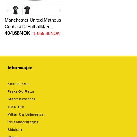
Manchester United Matheus
Cunha #10 Fotballklær
Tredjedrakt Dame 2025-26
404.68NOK
1.065.30NOK
Kortermet
Informasjon
Kontakt Oss
Frakt Og Retur
Størrelsestabell
Vask Tips
Vilkår Og Betingelser
Personvernregler
Sidekart