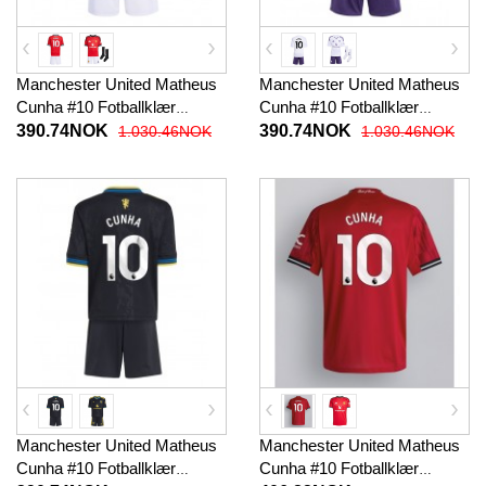
Manchester United Matheus
Manchester United Matheus
Cunha #10 Fotballklær
Cunha #10 Fotballklær
Hjemmedraktsett Barn 2025-
Bortedraktsett Barn 2025-26
390.74NOK
390.74NOK
1.030.46NOK
1.030.46NOK
26 Kortermet (+ korte bukser)
Kortermet (+ korte bukser)
Manchester United Matheus
Manchester United Matheus
Cunha #10 Fotballklær
Cunha #10 Fotballklær