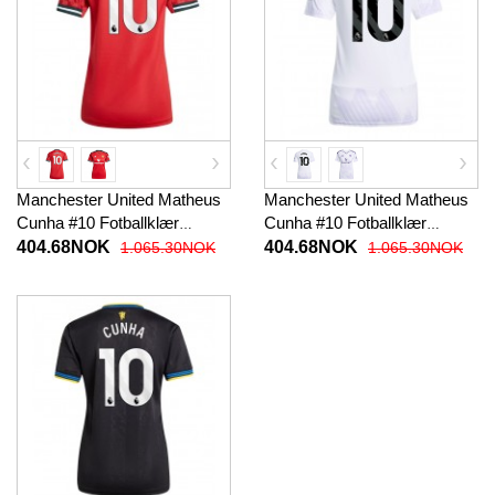
Manchester United Matheus
Manchester United Matheus
Cunha #10 Fotballklær
Cunha #10 Fotballklær
Hjemmedrakt Dame 2025-26
Bortedrakt Dame 2025-26
404.68NOK
404.68NOK
1.065.30NOK
1.065.30NOK
Kortermet
Kortermet