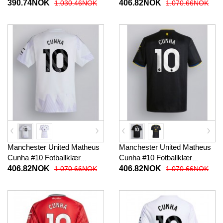
Tredjedraktsett Barn 2025-26
Hjemmedrakt 2025-26
390.74NOK
406.82NOK
1.030.46NOK
1.070.66NOK
Kortermet (+ korte bukser)
Kortermet
Manchester United Matheus
Manchester United Matheus
Cunha #10 Fotballklær
Cunha #10 Fotballklær
Bortedrakt 2025-26 Kortermet
Tredjedrakt 2025-26
406.82NOK
406.82NOK
1.070.66NOK
1.070.66NOK
Kortermet