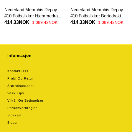
Nederland Memphis Depay
Nederland Memphis Depay
#10 Fotballklær Hjemmedrakt
#10 Fotballklær Bortedrakt
Dame EM 2024 Kortermet
Dame EM 2024 Kortermet
414.33NOK
414.33NOK
1.089.42NOK
1.089.42NOK
Informasjon
Kontakt Oss
Frakt Og Retur
Størrelsestabell
Vask Tips
Vilkår Og Betingelser
Personvernregler
Sidekart
Blogg