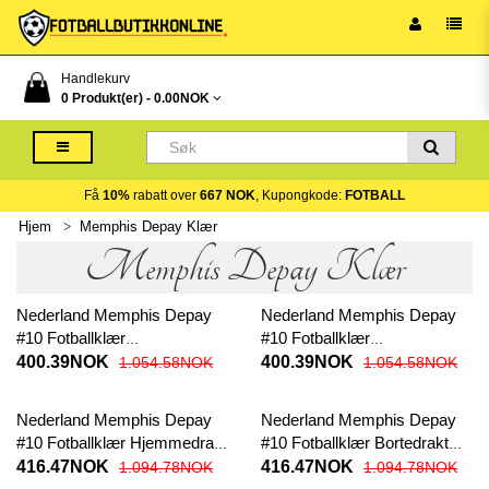
Handlekurv
0 Produkt(er) -
0.00NOK
Få
10%
rabatt over
667 NOK
, Kupongkode:
FOTBALL
Hjem
Memphis Depay Klær
Memphis Depay Klær
Nederland Memphis Depay
Nederland Memphis Depay
#10 Fotballklær
#10 Fotballklær
Hjemmedraktsett Barn EM
Bortedraktsett Barn EM 2024
400.39NOK
400.39NOK
1.054.58NOK
1.054.58NOK
2024 Kortermet (+ korte
Kortermet (+ korte bukser)
bukser)
Nederland Memphis Depay
Nederland Memphis Depay
#10 Fotballklær Hjemmedrakt
#10 Fotballklær Bortedrakt
EM 2024 Kortermet
EM 2024 Kortermet
416.47NOK
416.47NOK
1.094.78NOK
1.094.78NOK