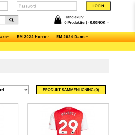
Handlekurv
0 Produkt(er) -
0.00NOK
arn
EM 2024 Herre
EM 2024 Dame
PRODUKT SAMMENLIGNING (0)