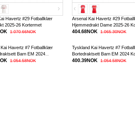
ai Havertz #29 Fotballklær
Arsenal Kai Havertz #29 Fotball
akt 2025-26 Kortermet
Hjemmedrakt Dame 2025-26 Ko
NOK
404.68NOK
1.070.66NOK
1.065.30NOK
Kai Havertz #7 Fotballklær
Tyskland Kai Havertz #7 Fotbal
aktsett Barn EM 2024
Bortedraktsett Barn EM 2024 K
 (+ korte bukser)
(+ korte bukser)
NOK
400.39NOK
1.054.58NOK
1.054.58NOK