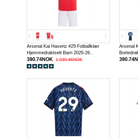
Arsenal Kai Havertz #29 Fotballklær
Arsenal K
Hjemmedraktsett Barn 2025-26
Bortedra
Kortermet (+ korte bukser)
(+ korte 
390.74NOK
390.74
1.030.46NOK