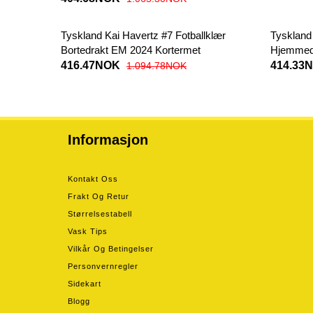
Tyskland Kai Havertz #7 Fotballklær
Tyskland 
Bortedrakt EM 2024 Kortermet
Hjemmed
416.47NOK
414.33
1.094.78NOK
Informasjon
Kontakt Oss
Frakt Og Retur
Størrelsestabell
Vask Tips
Vilkår Og Betingelser
Personvernregler
Sidekart
Blogg