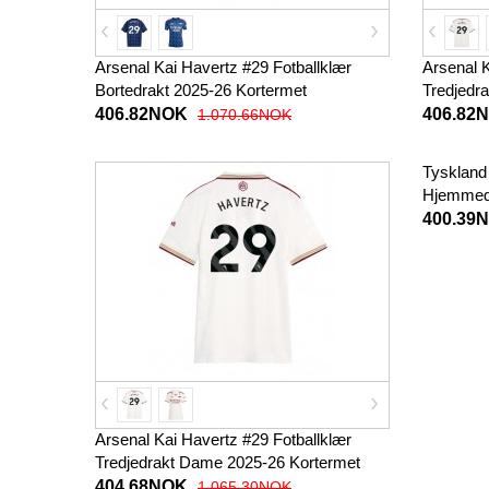
Arsenal Kai Havertz #29 Fotballklær
Arsenal K
Bortedrakt 2025-26 Kortermet
Tredjedr
406.82NOK
406.82
1.070.66NOK
Tyskland 
Hjemmedr
Kortermet
400.39
Arsenal Kai Havertz #29 Fotballklær
Tredjedrakt Dame 2025-26 Kortermet
404.68NOK
1.065.30NOK