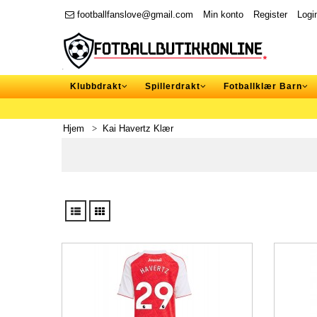
footballfanslove@gmail.com
Min konto
Register
Logi
Klubbdrakt
Spillerdrakt
Fotballklær Barn
Hjem
Kai Havertz Klær