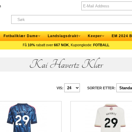
n
Fotballklær Dame
Landslagsdrakt
Keeper
EM 2024 B
Få
10%
rabatt over
667 NOK
, Kupongkode:
FOTBALL
Kai Havertz Klær
VIS:
SORTER ETTER: