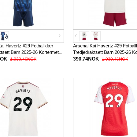
ai Havertz #29 Fotballklær
Arsenal Kai Havertz #29 Fotball
ktsett Barn 2025-26 Kortermet
Tredjedraktsett Barn 2025-26 K
bukser)
(+ korte bukser)
NOK
390.74NOK
1.030.46NOK
1.030.46NOK