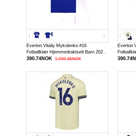
Everton Vitaliy Mykolenko #16
Everton 
Fotballklær Hjemmedraktsett Barn 2025-
Fotballkl
26 Kortermet (+ korte bukser)
Kortermet
390.74NOK
390.74
1.030.46NOK