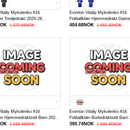
Vitaliy Mykolenko #16
Everton Vitaliy Mykolenko #16
ær Tredjedrakt 2025-26
Fotballklær Hjemmedrakt Dame
t
Kortermet
NOK
404.68NOK
1.070.66NOK
1.065.30NOK
Out Of Stock
Out Of Stock
Vitaliy Mykolenko #16
Everton Vitaliy Mykolenko #16
lær Hjemmedraktsett Barn 2026-
Fotballklær Bortedraktsett Barn
met (+ korte bukser)
Kortermet (+ korte bukser)
NOK
390.74NOK
1.030.46NOK
1.030.46NOK