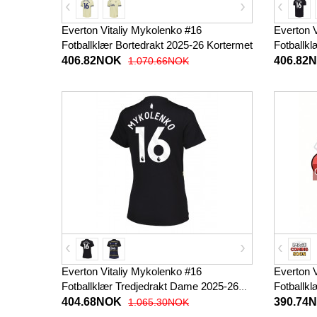
Everton Vitaliy Mykolenko #16
Everton 
Fotballklær Bortedrakt 2025-26 Kortermet
Fotballkl
Korterme
406.82NOK
406.82
1.070.66NOK
Everton Vitaliy Mykolenko #16
Everton 
Fotballklær Tredjedrakt Dame 2025-26
Fotballk
Kortermet
27 Korter
404.68NOK
390.74
1.065.30NOK