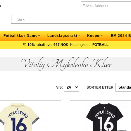
n
Fotballklær Dame
Landslagsdrakt
Keeper
EM 2024 B
Få
10%
rabatt over
667 NOK
, Kupongkode:
FOTBALL
Vitaliy Mykolenko Klær
VIS:
SORTER ETTER: