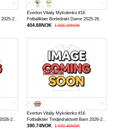
Everton Vitaliy Mykolenko #16
 2025-26
Fotballklær Bortedrakt Dame 2025-26
Kortermet
404.68NOK
1.065.30NOK
Out Of Stock
Everton Vitaliy Mykolenko #16
 2026-27
Fotballklær Tredjedraktsett Barn 2026-27
Kortermet (+ korte bukser)
390.74NOK
1.030.46NOK