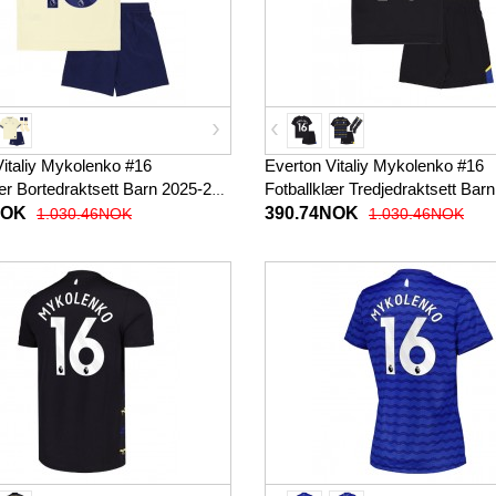
Vitaliy Mykolenko #16
Everton Vitaliy Mykolenko #16
ær Bortedraktsett Barn 2025-26
Fotballklær Tredjedraktsett Bar
 (+ korte bukser)
Kortermet (+ korte bukser)
NOK
390.74NOK
1.030.46NOK
1.030.46NOK