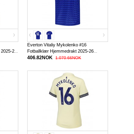
Everton Vitaliy Mykolenko #16
n 2025-26
Fotballklær Hjemmedrakt 2025-26
Kortermet
406.82NOK
1.070.66NOK