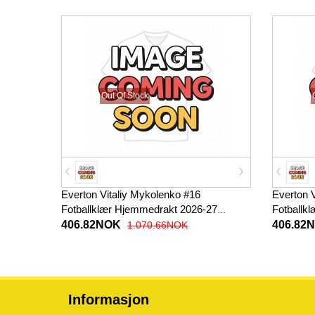
Out Of Stock
Everton Vitaliy Mykolenko #16
Everton 
Fotballklær Hjemmedrakt 2026-27
Fotballkl
Kortermet
406.82NOK
406.82
1.070.66NOK
Informasjon