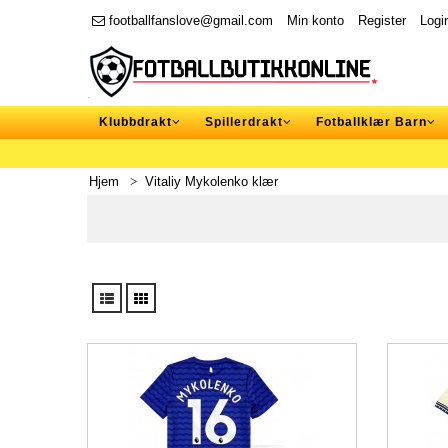
footballfanslove@gmail.com
Min konto
Register
Logi
Klubbdrakt
Spillerdrakt
Fotballklær Barn
Hjem
Vitaliy Mykolenko klær