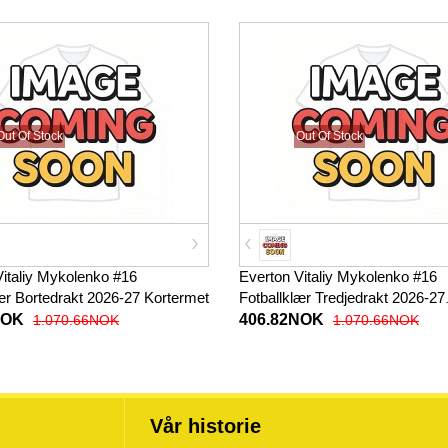
Out Of Stock
Out Of Stock
Vitaliy Mykolenko #16
Everton Vitaliy Mykolenko #16
ær Bortedrakt 2026-27 Kortermet
Fotballklær Tredjedrakt 2026-27
Kortermet
NOK
406.82NOK
1.070.66NOK
1.070.66NOK
Vår historie