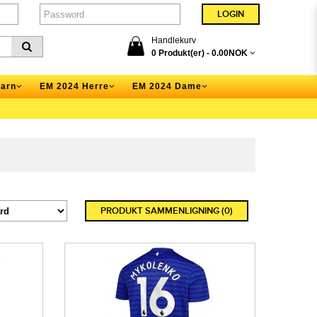
Handlekurv
0 Produkt(er) -
0.00NOK
arn
EM 2024 Herre
EM 2024 Dame
PRODUKT SAMMENLIGNING (0)