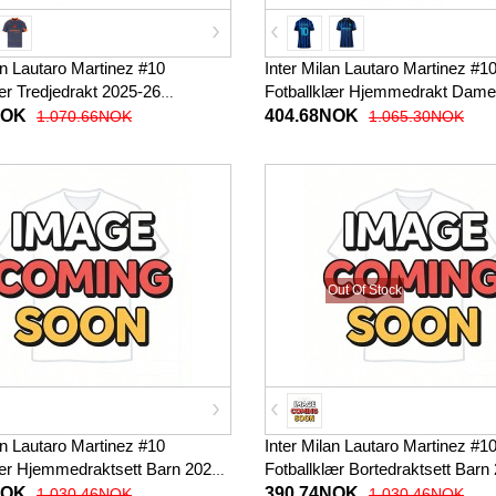
an Lautaro Martinez #10
Inter Milan Lautaro Martinez #1
ær Tredjedrakt 2025-26
Fotballklær Hjemmedrakt Dame
t
Kortermet
NOK
404.68NOK
1.070.66NOK
1.065.30NOK
Out Of Stock
an Lautaro Martinez #10
Inter Milan Lautaro Martinez #1
lær Hjemmedraktsett Barn 2026-
Fotballklær Bortedraktsett Barn
met (+ korte bukser)
Kortermet (+ korte bukser)
NOK
390.74NOK
1.030.46NOK
1.030.46NOK