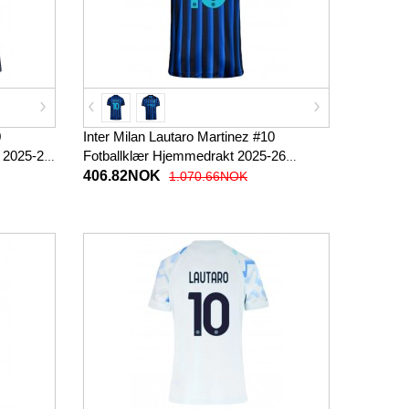
0
Inter Milan Lautaro Martinez #10
n 2025-26
Fotballklær Hjemmedrakt 2025-26
Kortermet
406.82NOK
1.070.66NOK