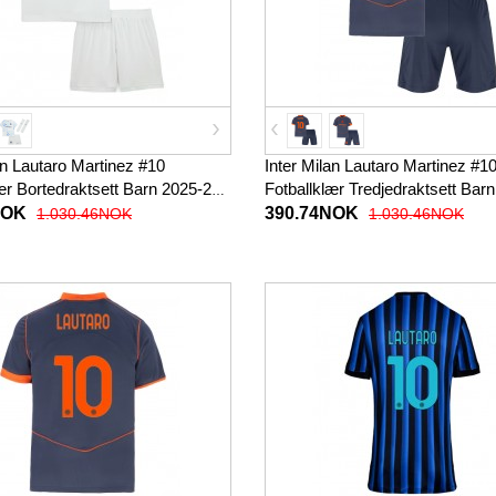
an Lautaro Martinez #10
Inter Milan Lautaro Martinez #1
ær Bortedraktsett Barn 2025-26
Fotballklær Tredjedraktsett Bar
 (+ korte bukser)
Kortermet (+ korte bukser)
NOK
390.74NOK
1.030.46NOK
1.030.46NOK