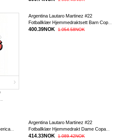
Argentina Lautaro Martinez #22
Fotballklær Hjemmedraktsett Barn Copa
America 2024 Kortermet (+ korte bukser)
400.39NOK
1.054.58NOK
0
Argentina Lautaro Martinez #22
erica
Fotballklær Hjemmedrakt Dame Copa
America 2024 Kortermet
414.33NOK
1.089.42NOK