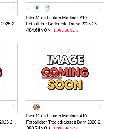
0
Inter Milan Lautaro Martinez #10
 2025-26
Fotballklær Bortedrakt Dame 2025-26
Kortermet
404.68NOK
1.065.30NOK
Out Of Stock
0
Inter Milan Lautaro Martinez #10
 2026-27
Fotballklær Tredjedraktsett Barn 2026-27
Kortermet (+ korte bukser)
390.74NOK
1.030.46NOK