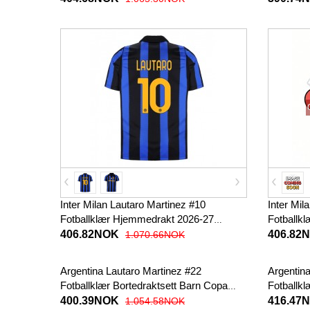
Inter Milan Lautaro Martinez #10
Inter Mil
Fotballklær Hjemmedrakt 2026-27
Fotballkl
Kortermet
406.82NOK
406.82
1.070.66NOK
Argentina Lautaro Martinez #22
Argentin
Fotballklær Bortedraktsett Barn Copa
Fotballk
America 2024 Kortermet (+ korte bukser)
2024 Kor
400.39NOK
416.47
1.054.58NOK