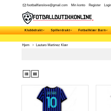
footballfanslove@gmail.com
Min konto
Register
Logi
Klubbdrakt
Spillerdrakt
Fotballklær Barn
Hjem
Lautaro Martinez Klær