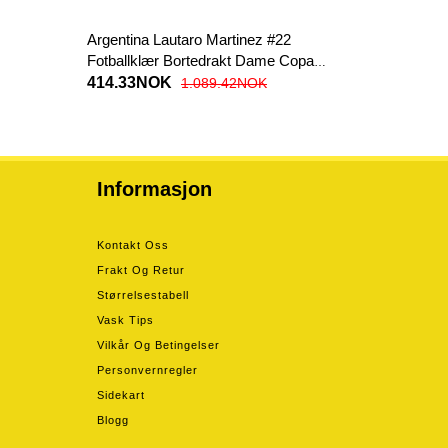
Argentina Lautaro Martinez #22
Fotballklær Bortedrakt Dame Copa
America 2024 Kortermet
414.33NOK
1.089.42NOK
Informasjon
Kontakt Oss
Frakt Og Retur
Størrelsestabell
Vask Tips
Vilkår Og Betingelser
Personvernregler
Sidekart
Blogg