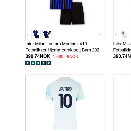
Inter Milan Lautaro Martinez #10
Inter Mil
Fotballklær Hjemmedraktsett Barn 2025-
Fotballkl
26 Kortermet (+ korte bukser)
Kortermet
390.74NOK
390.74
1.030.46NOK