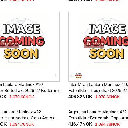
Out Of Stock
Out Of Stock
an Lautaro Martinez #10
Inter Milan Lautaro Martinez #1
ær Bortedrakt 2026-27 Kortermet
Fotballklær Tredjedrakt 2026-27
Kortermet
NOK
406.82NOK
1.070.66NOK
1.070.66NOK
a Lautaro Martinez #22
Argentina Lautaro Martinez #22
lær Hjemmedrakt Copa America
Fotballklær Bortedrakt Copa Am
termet
2024 Kortermet
NOK
416.47NOK
1.094.78NOK
1.094.78NOK