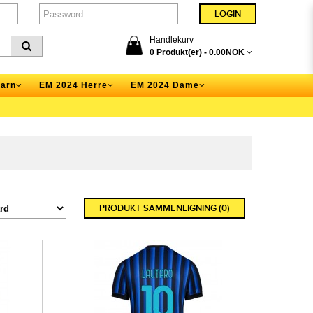
Handlekurv
0 Produkt(er) -
0.00NOK
arn
EM 2024 Herre
EM 2024 Dame
PRODUKT SAMMENLIGNING (0)