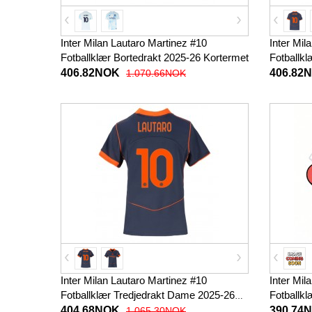
Inter Milan Lautaro Martinez #10
Inter Mil
Fotballklær Bortedrakt 2025-26 Kortermet
Fotballkl
Korterme
406.82NOK
406.82
1.070.66NOK
Inter Milan Lautaro Martinez #10
Inter Mil
Fotballklær Tredjedrakt Dame 2025-26
Fotballk
Kortermet
27 Korter
404.68NOK
390.74
1.065.30NOK