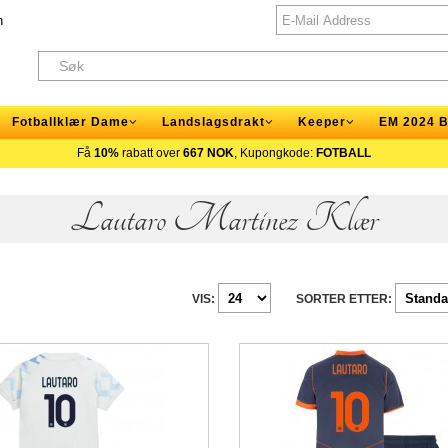
n
Fotballklær Dame
Landslagsdrakt
Keeper
EM 2024 B
Få
10%
rabatt over
667 NOK
, Kupongkode:
FOTBALL
Lautaro Martinez Klær
VIS:
SORTER ETTER: