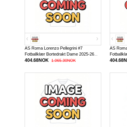
AS Roma Lorenzo Pellegrini #7
AS Roma 
Fotballklær Bortedrakt Dame 2025-26
Fotballk
Kortermet
Korterme
404.68NOK
404.68
1.065.30NOK