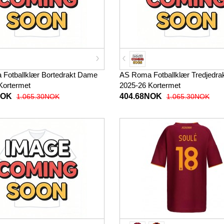
Fotballklær Bortedrakt Dame
AS Roma Fotballklær Tredjedr
Kortermet
2025-26 Kortermet
NOK
404.68NOK
1.065.30NOK
1.065.30NOK