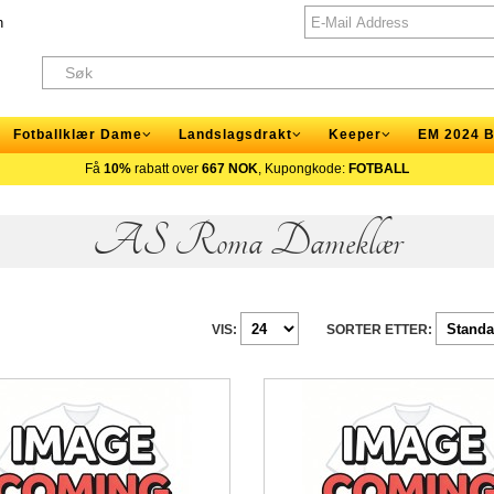
n
Fotballklær Dame
Landslagsdrakt
Keeper
EM 2024 B
Få
10%
rabatt over
667 NOK
, Kupongkode:
FOTBALL
AS Roma Dameklær
VIS:
SORTER ETTER: