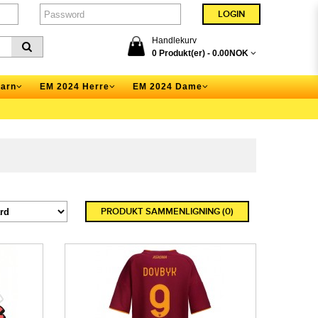
Handlekurv
0 Produkt(er) -
0.00NOK
arn
EM 2024 Herre
EM 2024 Dame
PRODUKT SAMMENLIGNING (0)