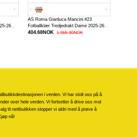
AS Roma Gianluca Mancini #23
025-26
Fotballklær Tredjedrakt Dame 2025-26
Kortermet
404.68NOK
1.065.30NOK
llbutikkdestinasjonen i verden. Vi har stolt oss på å
kunder over hele verden. Vi fortsetter å drive oss mot
salg til nettbutikken stopper vi aldri med å prøve å
Kjøp nå!