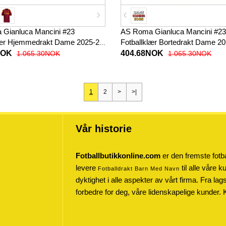
Gianluca Mancini #23
AS Roma Gianluca Mancini #23
lær Hjemmedrakt Dame 2025-26
Fotballklær Bortedrakt Dame 2
t
Kortermet
NOK
404.68NOK
1.065.30NOK
1.065.30NOK
1
2
>
>|
Vår historie
Fotballbutikkonline.com
er den fremste fotba
levere
til alle våre 
Fotballdrakt Barn Med Navn
dyktighet i alle aspekter av vårt firma. Fra lag
forbedre for deg, våre lidenskapelige kunder. 