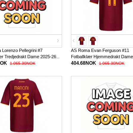
Lorenzo Pellegrini #7
AS Roma Evan Ferguson #11
lær Tredjedrakt Dame 2025-26
Fotballklær Hjemmedrakt Dame
t
Kortermet
NOK
404.68NOK
1.065.30NOK
1.065.30NOK