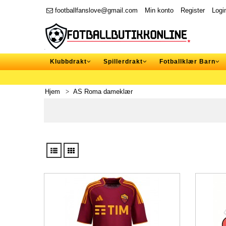
footballfanslove@gmail.com
Min konto
Register
Logi
Klubbdrakt
Spillerdrakt
Fotballklær Barn
Hjem
AS Roma dameklær