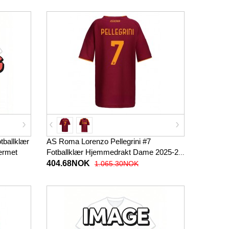
tballklær
AS Roma Lorenzo Pellegrini #7
ermet
Fotballklær Hjemmedrakt Dame 2025-26
Kortermet
404.68NOK
1.065.30NOK