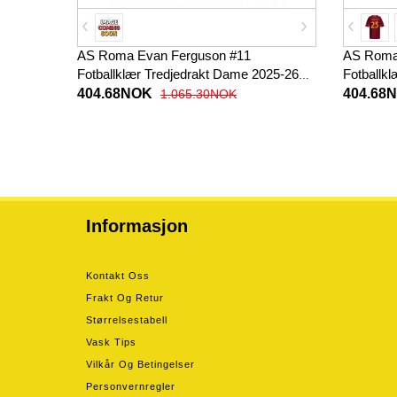
AS Roma Evan Ferguson #11
AS Roma 
Fotballklær Tredjedrakt Dame 2025-26
Fotballk
Kortermet
Korterme
404.68NOK
404.68
1.065.30NOK
Informasjon
Kontakt Oss
Frakt Og Retur
Størrelsestabell
Vask Tips
Vilkår Og Betingelser
Personvernregler