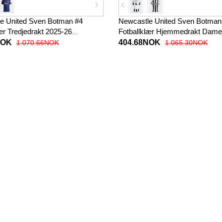
e United Sven Botman #4
Newcastle United Sven Botman
ær Tredjedrakt 2025-26
Fotballklær Hjemmedrakt Dame
t
Kortermet
NOK
404.68NOK
1.070.66NOK
1.065.30NOK