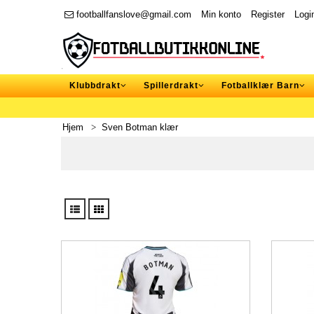
footballfanslove@gmail.com
Min konto
Register
Logi
Klubbdrakt
Spillerdrakt
Fotballklær Barn
Hjem
Sven Botman klær