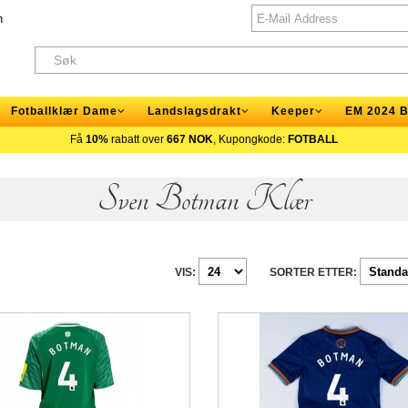
n
Fotballklær Dame
Landslagsdrakt
Keeper
EM 2024 B
Få
10%
rabatt over
667 NOK
, Kupongkode:
FOTBALL
Sven Botman Klær
VIS:
SORTER ETTER: