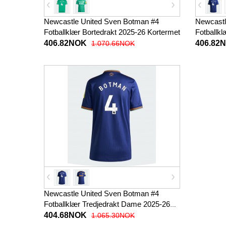
Newcastle United Sven Botman #4
Newcastl
Fotballklær Bortedrakt 2025-26 Kortermet
Fotballkl
Korterme
406.82NOK
406.82
1.070.66NOK
Newcastle United Sven Botman #4
Fotballklær Tredjedrakt Dame 2025-26
Kortermet
404.68NOK
1.065.30NOK