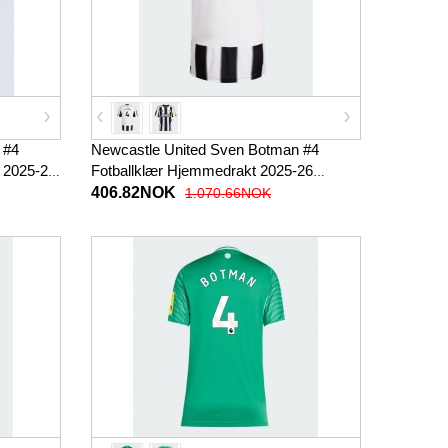
 #4
Newcastle United Sven Botman #4
n 2025-26
Fotballklær Hjemmedrakt 2025-26
Kortermet
406.82NOK
1.070.66NOK