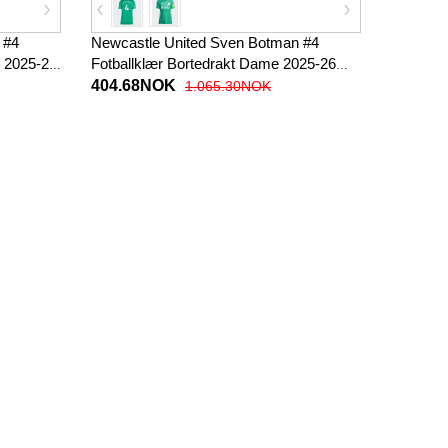
 #4
Newcastle United Sven Botman #4
 2025-26
Fotballklær Bortedrakt Dame 2025-26
Kortermet
404.68NOK
1.065.30NOK