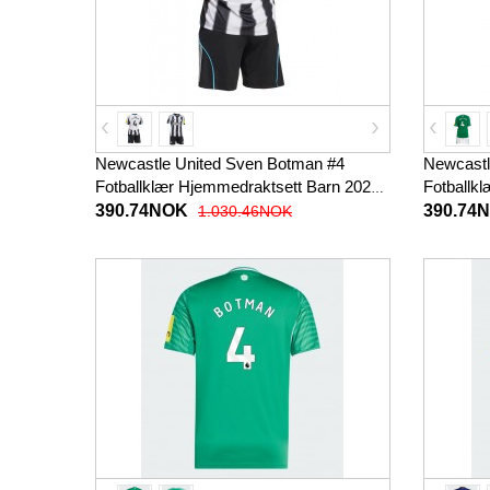
Newcastle United Sven Botman #4
Newcastl
Fotballklær Hjemmedraktsett Barn 2025-
Fotballkl
26 Kortermet (+ korte bukser)
Kortermet
390.74NOK
390.74
1.030.46NOK