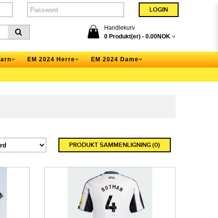
Handlekurv
0 Produkt(er) -
0.00NOK
arn
EM 2024 Herre
EM 2024 Dame
PRODUKT SAMMENLIGNING (0)