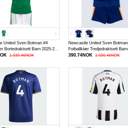
e United Sven Botman #4
Newcastle United Sven Botman
ær Bortedraktsett Barn 2025-26
Fotballklær Tredjedraktsett Bar
 (+ korte bukser)
Kortermet (+ korte bukser)
NOK
390.74NOK
1.030.46NOK
1.030.46NOK