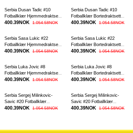
bukser)
Serbia Dusan Tadic #10
Serbia Dusan Tadic #10
Fotballklær Hjemmedraktsett
Fotballklær Bortedraktsett
Barn EM 2024 Kortermet (+
Barn EM 2024 Kortermet (+
400.39NOK
400.39NOK
1.054.58NOK
1.054.58NOK
korte bukser)
korte bukser)
Serbia Sasa Lukic #22
Serbia Sasa Lukic #22
Fotballklær Hjemmedraktsett
Fotballklær Bortedraktsett
Barn EM 2024 Kortermet (+
Barn EM 2024 Kortermet (+
400.39NOK
400.39NOK
1.054.58NOK
1.054.58NOK
korte bukser)
korte bukser)
Serbia Luka Jovic #8
Serbia Luka Jovic #8
Fotballklær Hjemmedraktsett
Fotballklær Bortedraktsett
Barn EM 2024 Kortermet (+
Barn EM 2024 Kortermet (+
400.39NOK
400.39NOK
1.054.58NOK
1.054.58NOK
korte bukser)
korte bukser)
Serbia Sergej Milinkovic-
Serbia Sergej Milinkovic-
Savic #20 Fotballklær
Savic #20 Fotballklær
Hjemmedraktsett Barn EM
Bortedraktsett Barn EM 2024
400.39NOK
400.39NOK
1.054.58NOK
1.054.58NOK
2024 Kortermet (+ korte
Kortermet (+ korte bukser)
bukser)