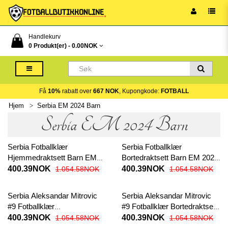
Handlekurv
0 Produkt(er) -
0.00NOK
Få
10%
rabatt over
667 NOK
, Kupongkode:
FOTBALL
Hjem
Serbia EM 2024 Barn
Serbia EM 2024 Barn
Serbia Fotballklær
Serbia Fotballklær
Hjemmedraktsett Barn EM
Bortedraktsett Barn EM 2024
2024 Kortermet (+ korte
Kortermet (+ korte bukser)
400.39NOK
400.39NOK
1.054.58NOK
1.054.58NOK
bukser)
Serbia Aleksandar Mitrovic
Serbia Aleksandar Mitrovic
#9 Fotballklær
#9 Fotballklær Bortedraktsett
Hjemmedraktsett Barn EM
Barn EM 2024 Kortermet (+
400.39NOK
400.39NOK
1.054.58NOK
1.054.58NOK
2024 Kortermet (+ korte
korte bukser)