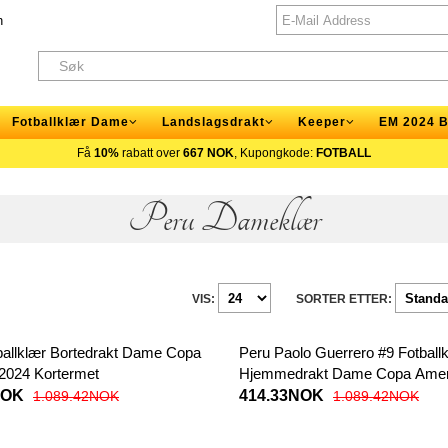
n
Fotballklær Dame
Landslagsdrakt
Keeper
EM 2024 B
Få
10%
rabatt over
667 NOK
, Kupongkode:
FOTBALL
Peru Dameklær
VIS:
SORTER ETTER:
ballklær Bortedrakt Dame Copa
Peru Paolo Guerrero #9 Fotball
2024 Kortermet
Hjemmedrakt Dame Copa Amer
Kortermet
NOK
414.33NOK
1.089.42NOK
1.089.42NOK