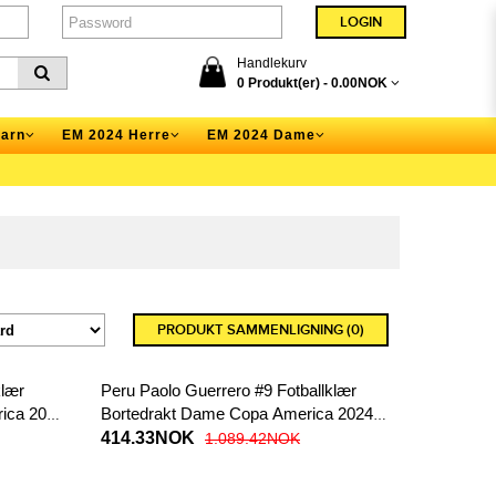
Handlekurv
0 Produkt(er) -
0.00NOK
arn
EM 2024 Herre
EM 2024 Dame
PRODUKT SAMMENLIGNING (0)
klær
Peru Paolo Guerrero #9 Fotballklær
ica 2024
Bortedrakt Dame Copa America 2024
Kortermet
414.33NOK
1.089.42NOK