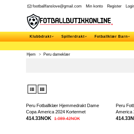
footballfanslove@gmail.com
Min konto
Register
Logi
Klubbdrakt
Spillerdrakt
Fotballklær Barn
Hjem
Peru dameklær
Peru Fotballklær Hjemmedrakt Dame
Peru Fot
Copa America 2024 Kortermet
America 
414.33NOK
414.33
1.089.42NOK