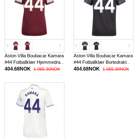
Aston Villa Boubacar Kamara
Aston Villa Boubacar Kamara
#44 Fotballklær Hjemmedrakt
#44 Fotballklær Bortedrakt
Dame 2025-26 Kortermet
Dame 2025-26 Kortermet
404.68NOK
404.68NOK
1.065.30NOK
1.065.30NOK