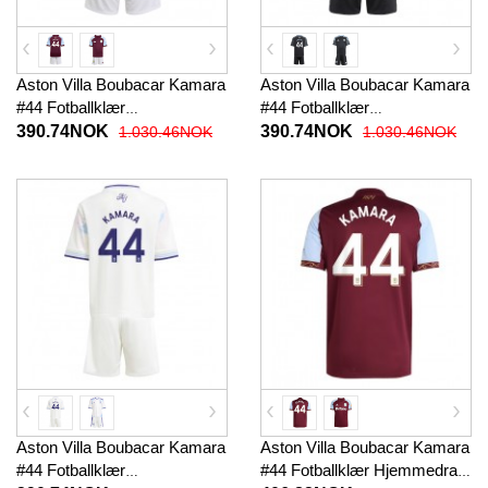
Aston Villa Boubacar Kamara
Aston Villa Boubacar Kamara
#44 Fotballklær
#44 Fotballklær
Hjemmedraktsett Barn 2025-
Bortedraktsett Barn 2025-26
390.74NOK
390.74NOK
1.030.46NOK
1.030.46NOK
26 Kortermet (+ korte bukser)
Kortermet (+ korte bukser)
Aston Villa Boubacar Kamara
Aston Villa Boubacar Kamara
#44 Fotballklær
#44 Fotballklær Hjemmedrakt