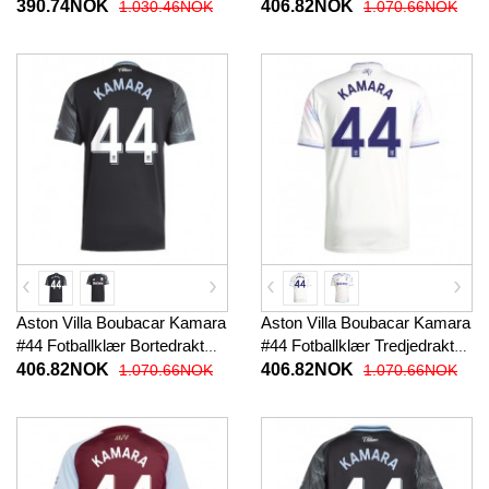
Tredjedraktsett Barn 2025-26
2025-26 Kortermet
390.74NOK
406.82NOK
1.030.46NOK
1.070.66NOK
Kortermet (+ korte bukser)
Aston Villa Boubacar Kamara
Aston Villa Boubacar Kamara
#44 Fotballklær Bortedrakt
#44 Fotballklær Tredjedrakt
2025-26 Kortermet
2025-26 Kortermet
406.82NOK
406.82NOK
1.070.66NOK
1.070.66NOK