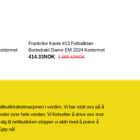
Frankrike Kante #13 Fotballklær
ortermet
Bortedrakt Dame EM 2024 Kortermet
414.33NOK
1.089.42NOK
llbutikkdestinasjonen i verden. Vi har stolt oss på å
kunder over hele verden. Vi fortsetter å drive oss mot
salg til nettbutikken stopper vi aldri med å prøve å
Kjøp nå!