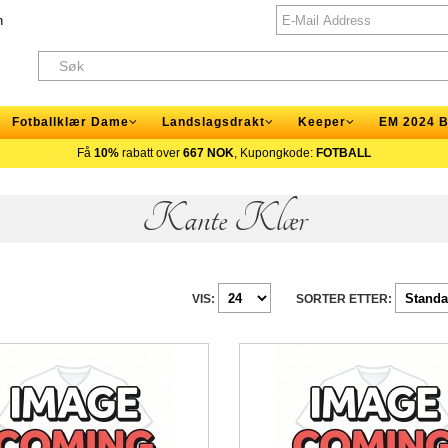
n
Fotballklær Dame
Landslagsdrakt
Keeper
EM 2024 B
Få
10%
rabatt over
667 NOK
, Kupongkode:
FOTBALL
Kante Klær
VIS:
SORTER ETTER: