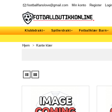
footballfanslove@gmail.com
Min konto
Register
Logi
Klubbdrakt
Spillerdrakt
Fotballklær Barn
Hjem
Kante klær