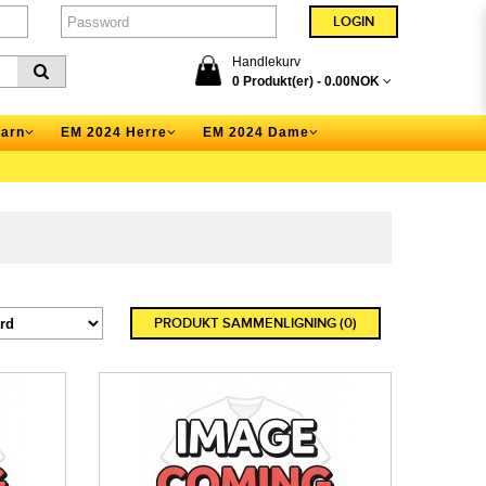
Handlekurv
0 Produkt(er) -
0.00NOK
arn
EM 2024 Herre
EM 2024 Dame
PRODUKT SAMMENLIGNING (0)