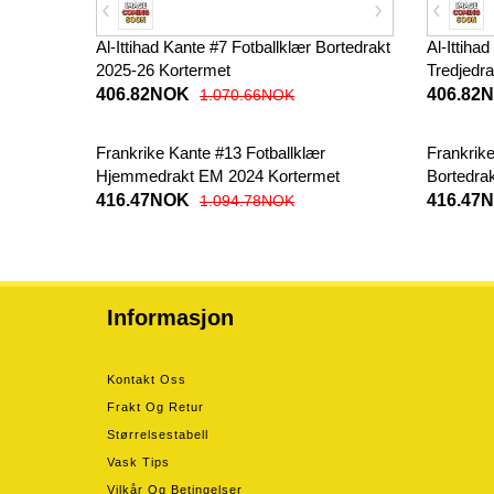
Al-Ittihad Kante #7 Fotballklær Bortedrakt
Al-Ittiha
2025-26 Kortermet
Tredjedr
406.82NOK
406.82
1.070.66NOK
Frankrike Kante #13 Fotballklær
Frankrike
Hjemmedrakt EM 2024 Kortermet
Bortedra
416.47NOK
416.47
1.094.78NOK
Informasjon
Kontakt Oss
Frakt Og Retur
Størrelsestabell
Vask Tips
Vilkår Og Betingelser