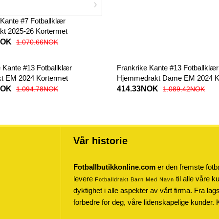
d Kante #7 Fotballklær
akt 2025-26 Kortermet
NOK
1.070.66NOK
 Kante #13 Fotballklær
Frankrike Kante #13 Fotballklær
kt EM 2024 Kortermet
Hjemmedrakt Dame EM 2024 K
NOK
414.33NOK
1.094.78NOK
1.089.42NOK
Vår historie
Fotballbutikkonline.com
er den fremste fotba
levere
til alle våre 
Fotballdrakt Barn Med Navn
dyktighet i alle aspekter av vårt firma. Fra lag
forbedre for deg, våre lidenskapelige kunder. 