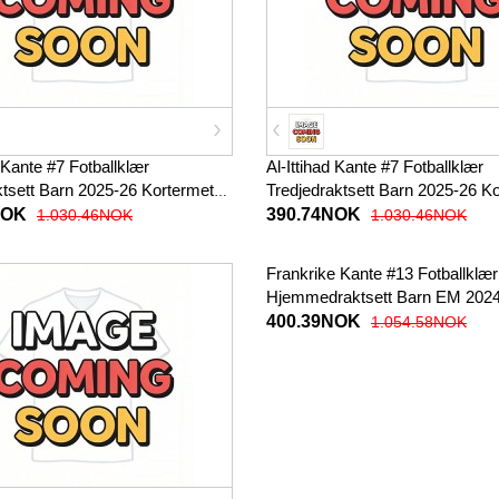
d Kante #7 Fotballklær
Al-Ittihad Kante #7 Fotballklær
ktsett Barn 2025-26 Kortermet
Tredjedraktsett Barn 2025-26 K
bukser)
(+ korte bukser)
NOK
390.74NOK
1.030.46NOK
1.030.46NOK
Frankrike Kante #13 Fotballklær
Hjemmedraktsett Barn EM 202
Kortermet (+ korte bukser)
400.39NOK
1.054.58NOK