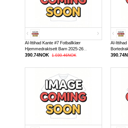
Al-Ittihad Kante #7 Fotballklær
Al-Ittiha
Hjemmedraktsett Barn 2025-26
Bortedra
Kortermet (+ korte bukser)
(+ korte 
390.74NOK
390.74
1.030.46NOK