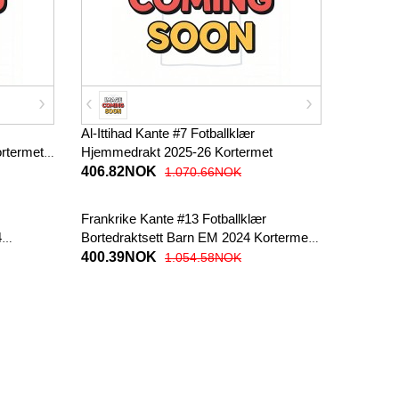
Al-Ittihad Kante #7 Fotballklær
ortermet
Hjemmedrakt 2025-26 Kortermet
406.82NOK
1.070.66NOK
Frankrike Kante #13 Fotballklær
4
Bortedraktsett Barn EM 2024 Kortermet
(+ korte bukser)
400.39NOK
1.054.58NOK