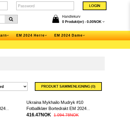
Handlekurv
0 Produkt(er) -
0.00NOK
arn
EM 2024 Herre
EM 2024 Dame
PRODUKT SAMMENLIGNING (0)
Ukraina Mykhailo Mudryk #10
024
Fotballklær Bortedrakt EM 2024
Kortermet
416.47NOK
1.094.78NOK