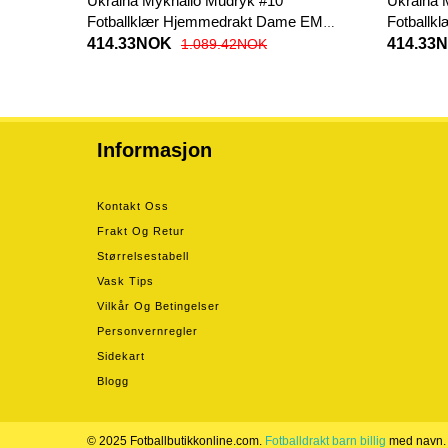
Ukraina Mykhailo Mudryk #10
Ukraina 
Fotballklær Hjemmedrakt Dame EM
Fotballk
2024 Kortermet
Korterme
414.33NOK
414.33
1.089.42NOK
Informasjon
Kontakt Oss
Frakt Og Retur
Størrelsestabell
Vask Tips
Vilkår Og Betingelser
Personvernregler
Sidekart
Blogg
© 2025 Fotballbutikkonline.com.
Fotballdrakt barn billig
med navn.