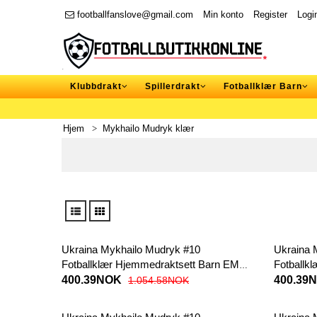
footballfanslove@gmail.com
Min konto
Register
Logi
Klubbdrakt
Spillerdrakt
Fotballklær Barn
Hjem
Mykhailo Mudryk klær
Ukraina Mykhailo Mudryk #10
Ukraina 
Fotballklær Hjemmedraktsett Barn EM
Fotballk
2024 Kortermet (+ korte bukser)
Kortermet
400.39NOK
400.39
1.054.58NOK