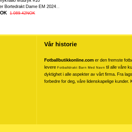
Mykhailo Mudryk #10
lær Bortedrakt Dame EM 2024
t
NOK
1.089.42NOK
Vår historie
Fotballbutikkonline.com
er den fremste fotba
levere
til alle våre 
Fotballdrakt Barn Med Navn
dyktighet i alle aspekter av vårt firma. Fra lag
forbedre for deg, våre lidenskapelige kunder. 