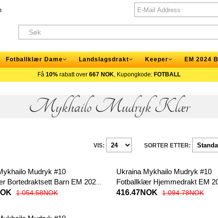
n
Fotballklær Dame
Landslagsdrakt
Keeper
EM 2024 B
Få
10%
rabatt over
667 NOK
, Kupongkode:
FOTBALL
Mykhailo Mudryk Klær
VIS:
SORTER ETTER:
Mykhailo Mudryk #10
Ukraina Mykhailo Mudryk #10
lær Bortedraktsett Barn EM 2024
Fotballklær Hjemmedrakt EM 2
 (+ korte bukser)
Kortermet
NOK
416.47NOK
1.054.58NOK
1.094.78NOK