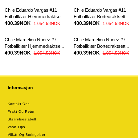
Chile Eduardo Vargas #11
Chile Eduardo Vargas #11
Fotballklær Hjemmedraktsett
Fotballklær Bortedraktsett
Barn Copa America 2024
Barn Copa America 2024
400.39NOK
400.39NOK
1.054.58NOK
1.054.58NOK
Kortermet (+ korte bukser)
Kortermet (+ korte bukser)
Chile Marcelino Nunez #7
Chile Marcelino Nunez #7
Fotballklær Hjemmedraktsett
Fotballklær Bortedraktsett
Barn Copa America 2024
Barn Copa America 2024
400.39NOK
400.39NOK
1.054.58NOK
1.054.58NOK
Kortermet (+ korte bukser)
Kortermet (+ korte bukser)
Informasjon
Kontakt Oss
Frakt Og Retur
Størrelsestabell
Vask Tips
Vilkår Og Betingelser