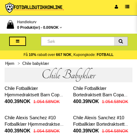
Handlekurv
0 Produkt(er) -
0.00NOK
Få
10%
rabatt over
667 NOK
, Kupongkode:
FOTBALL
Hjem
Chile babyklær
Chile Babyklær
Chile Fotballklær
Chile Fotballklær
Hjemmedraktsett Barn Copa
Bortedraktsett Barn Copa
America 2024 Kortermet (+
America 2024 Kortermet (+
400.39NOK
400.39NOK
1.054.58NOK
1.054.58NOK
korte bukser)
korte bukser)
Chile Alexis Sanchez #10
Chile Alexis Sanchez #10
Fotballklær Hjemmedraktsett
Fotballklær Bortedraktsett
Barn Copa America 2024
Barn Copa America 2024
400.39NOK
400.39NOK
1.054.58NOK
1.054.58NOK
Kortermet (+ korte bukser)
Kortermet (+ korte bukser)