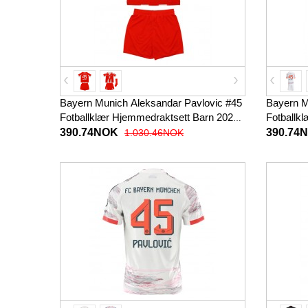
Bayern Munich Aleksandar Pavlovic #45
Bayern M
Fotballklær Hjemmedraktsett Barn 2025-
Fotballkl
26 Kortermet (+ korte bukser)
Kortermet
390.74NOK
390.74
1.030.46NOK