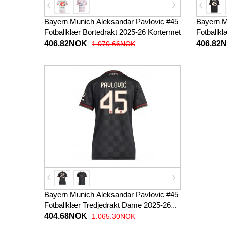
Bayern Munich Aleksandar Pavlovic #45
Bayern M
Fotballklær Bortedrakt 2025-26 Kortermet
Fotballkl
Korterme
406.82NOK
406.82
1.070.66NOK
Bayern Munich Aleksandar Pavlovic #45
Fotballklær Tredjedrakt Dame 2025-26
Kortermet
404.68NOK
1.065.30NOK