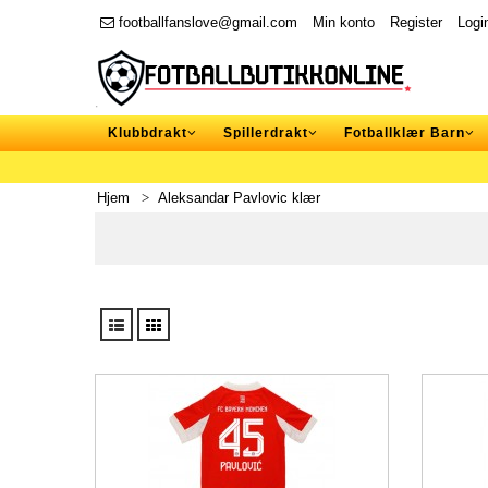
footballfanslove@gmail.com
Min konto
Register
Logi
Klubbdrakt
Spillerdrakt
Fotballklær Barn
Hjem
Aleksandar Pavlovic klær