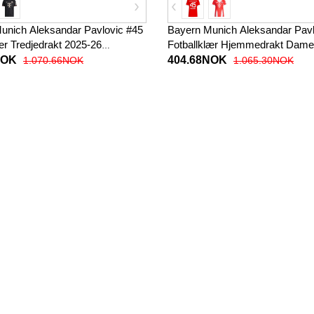
unich Aleksandar Pavlovic #45
Bayern Munich Aleksandar Pavl
ær Tredjedrakt 2025-26
Fotballklær Hjemmedrakt Dame
t
Kortermet
NOK
404.68NOK
1.070.66NOK
1.065.30NOK