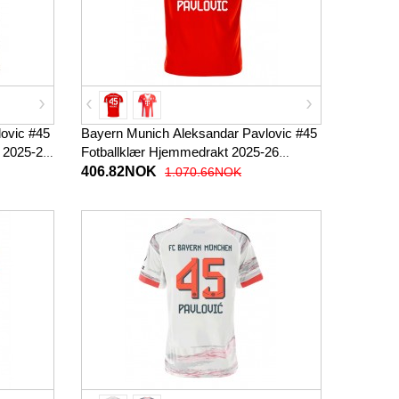
ovic #45
Bayern Munich Aleksandar Pavlovic #45
n 2025-26
Fotballklær Hjemmedrakt 2025-26
Kortermet
406.82NOK
1.070.66NOK