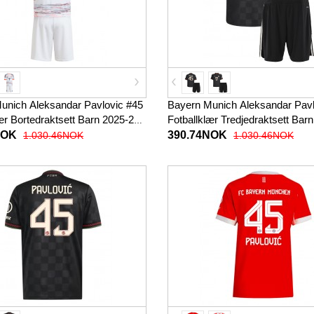
unich Aleksandar Pavlovic #45
Bayern Munich Aleksandar Pavl
ær Bortedraktsett Barn 2025-26
Fotballklær Tredjedraktsett Bar
 (+ korte bukser)
Kortermet (+ korte bukser)
NOK
390.74NOK
1.030.46NOK
1.030.46NOK