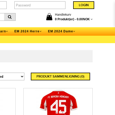
Handlekurv
0 Produkt(er) -
0.00NOK
arn
EM 2024 Herre
EM 2024 Dame
PRODUKT SAMMENLIGNING (0)