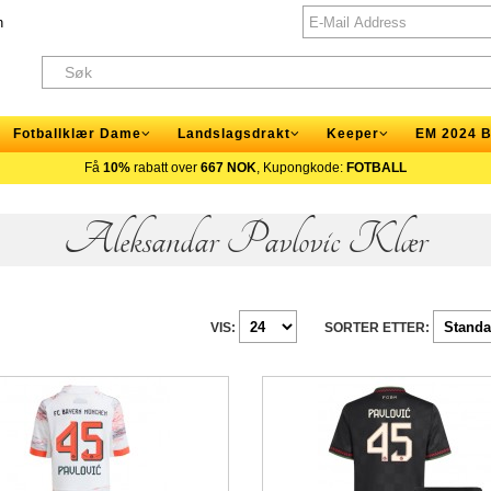
n
Fotballklær Dame
Landslagsdrakt
Keeper
EM 2024 B
Få
10%
rabatt over
667 NOK
, Kupongkode:
FOTBALL
Aleksandar Pavlovic Klær
VIS:
SORTER ETTER: