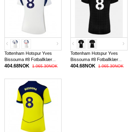
Tottenham Hotspur Yves
Tottenham Hotspur Yves
Bissouma #8 Fotballklær
Bissouma #8 Fotballklær
Hjemmedrakt Dame 2025-26
Bortedrakt Dame 2025-26
404.68NOK
404.68NOK
1.065.30NOK
1.065.30NOK
Kortermet
Kortermet