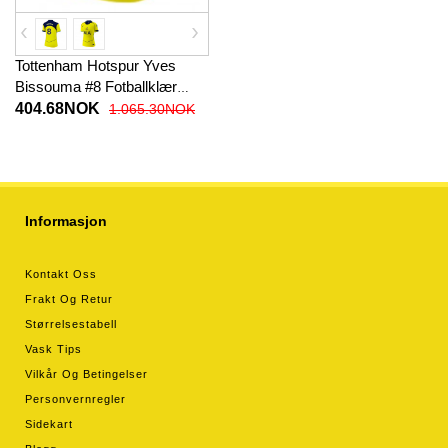
Tottenham Hotspur Yves
Bissouma #8 Fotballklær
Tredjedrakt Dame 2025-26
404.68NOK
1.065.30NOK
Kortermet
Informasjon
Kontakt Oss
Frakt Og Retur
Størrelsestabell
Vask Tips
Vilkår Og Betingelser
Personvernregler
Sidekart