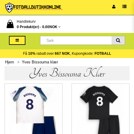
Handlekurv
0 Produkt(er) -
0.00NOK
Få
10%
rabatt over
667 NOK
, Kupongkode:
FOTBALL
Hjem
Yves Bissouma klær
Yves Bissouma Klær