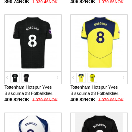
Tredjedraktsett Barn 2025-26
Hjemmedrakt 2025-26
390.74NOK
406.82NOK
1.030.46NOK
1.070.66NOK
Kortermet (+ korte bukser)
Kortermet
Tottenham Hotspur Yves
Tottenham Hotspur Yves
Bissouma #8 Fotballklær
Bissouma #8 Fotballklær
Bortedrakt 2025-26 Kortermet
Tredjedrakt 2025-26
406.82NOK
406.82NOK
1.070.66NOK
1.070.66NOK
Kortermet