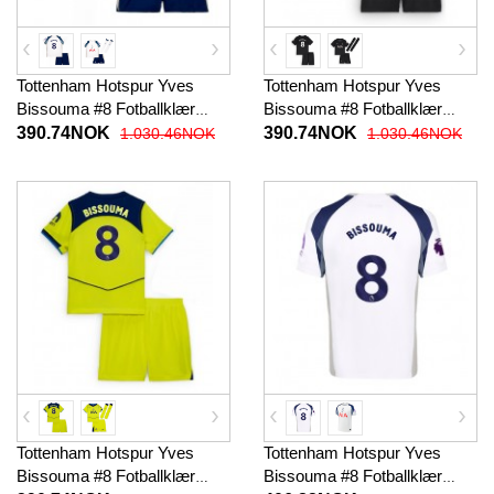
Tottenham Hotspur Yves
Tottenham Hotspur Yves
Bissouma #8 Fotballklær
Bissouma #8 Fotballklær
Hjemmedraktsett Barn 2025-
Bortedraktsett Barn 2025-26
390.74NOK
390.74NOK
1.030.46NOK
1.030.46NOK
26 Kortermet (+ korte bukser)
Kortermet (+ korte bukser)
Tottenham Hotspur Yves
Tottenham Hotspur Yves
Bissouma #8 Fotballklær
Bissouma #8 Fotballklær