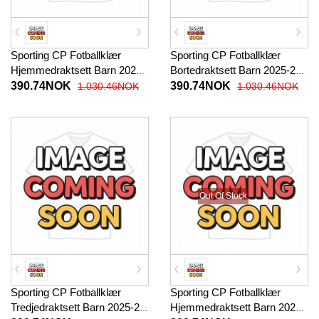
Sporting CP Fotballklær
Sporting CP Fotballklær
Hjemmedraktsett Barn 2025-
Bortedraktsett Barn 2025-26
26 Kortermet (+ korte bukser)
Kortermet (+ korte bukser)
390.74NOK
390.74NOK
1.030.46NOK
1.030.46NOK
Out Of Stock
Sporting CP Fotballklær
Sporting CP Fotballklær
Tredjedraktsett Barn 2025-26
Hjemmedraktsett Barn 2026-