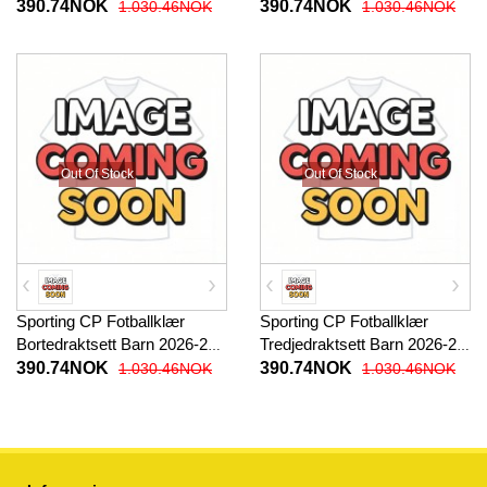
Kortermet (+ korte bukser)
27 Kortermet (+ korte bukser)
390.74NOK
390.74NOK
1.030.46NOK
1.030.46NOK
Out Of Stock
Out Of Stock
Sporting CP Fotballklær
Sporting CP Fotballklær
Bortedraktsett Barn 2026-27
Tredjedraktsett Barn 2026-27
Kortermet (+ korte bukser)
Kortermet (+ korte bukser)
390.74NOK
390.74NOK
1.030.46NOK
1.030.46NOK