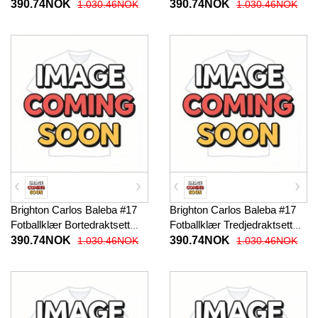
Kortermet (+ korte bukser)
Barn 2025-26 Kortermet (+
390.74NOK
390.74NOK
1.030.46NOK
1.030.46NOK
korte bukser)
Brighton Carlos Baleba #17
Brighton Carlos Baleba #17
Fotballklær Bortedraktsett
Fotballklær Tredjedraktsett
Barn 2025-26 Kortermet (+
Barn 2025-26 Kortermet (+
390.74NOK
390.74NOK
1.030.46NOK
1.030.46NOK
korte bukser)
korte bukser)