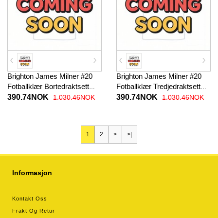
Brighton James Milner #20
Brighton James Milner #20
Fotballklær Bortedraktsett
Fotballklær Tredjedraktsett
Barn 2025-26 Kortermet (+
Barn 2025-26 Kortermet (+
390.74NOK
390.74NOK
1.030.46NOK
1.030.46NOK
korte bukser)
korte bukser)
1
2
>
>|
Informasjon
Kontakt Oss
Frakt Og Retur