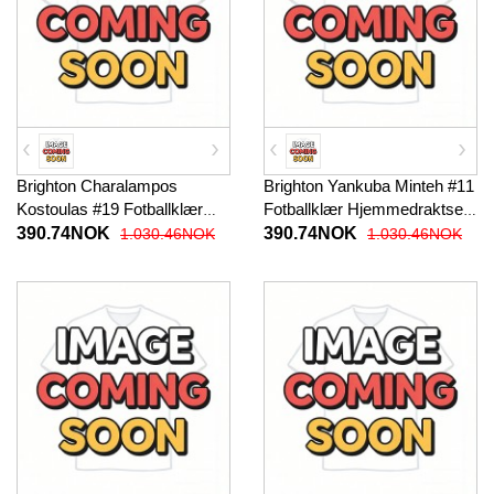
Brighton Charalampos
Brighton Yankuba Minteh #11
Kostoulas #19 Fotballklær
Fotballklær Hjemmedraktsett
Tredjedraktsett Barn 2025-26
Barn 2025-26 Kortermet (+
390.74NOK
390.74NOK
1.030.46NOK
1.030.46NOK
Kortermet (+ korte bukser)
korte bukser)