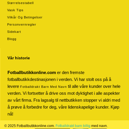
Størrelsestabell
Vask Tips
Vilkår Og Betingelser
Personvernregler
Sidekart
Blogg
Vår historie
Fotballbutikkonline.com
er den fremste
fotballbutikkdestinasjonen i verden. Vi har stolt oss på å
levere
til alle våre kunder over hele
Fotballdrakt Barn Med Navn
verden. Vi fortsetter å drive oss mot dyktighet i alle aspekter
av vårt firma. Fra lagsalg til nettbutikken stopper vi aldri med
å prøve å forbedre for deg, våre lidenskapelige kunder. Kjøp
nå!
© 2025 Fotballbutikkonline.com.
Fotballdrakt barn billig
med navn.