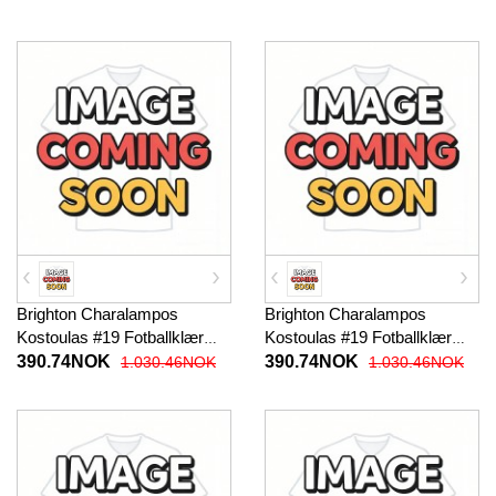
korte bukser)
korte bukser)
Brighton Charalampos
Brighton Charalampos
Kostoulas #19 Fotballklær
Kostoulas #19 Fotballklær
Hjemmedraktsett Barn 2025-
Bortedraktsett Barn 2025-26
390.74NOK
390.74NOK
1.030.46NOK
1.030.46NOK
26 Kortermet (+ korte bukser)
Kortermet (+ korte bukser)