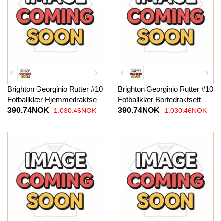
Brighton Georginio Rutter #10
Brighton Georginio Rutter #10
Fotballklær Hjemmedraktsett
Fotballklær Bortedraktsett
Barn 2025-26 Kortermet (+
Barn 2025-26 Kortermet (+
390.74NOK
390.74NOK
1.030.46NOK
1.030.46NOK
korte bukser)
korte bukser)