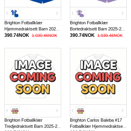
Brighton Fotballklær
Brighton Fotballklær
Hjemmedraktsett Barn 2025-
Bortedraktsett Barn 2025-26
26 Kortermet (+ korte bukser)
Kortermet (+ korte bukser)
390.74NOK
390.74NOK
1.030.46NOK
1.030.46NOK
Brighton Fotballklær
Brighton Carlos Baleba #17
Tredjedraktsett Barn 2025-26
Fotballklær Hjemmedraktsett