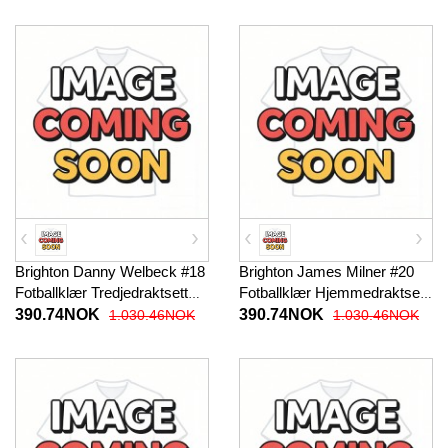
korte bukser)
korte bukser)
Brighton Danny Welbeck #18
Brighton James Milner #20
Fotballklær Tredjedraktsett
Fotballklær Hjemmedraktsett
Barn 2025-26 Kortermet (+
Barn 2025-26 Kortermet (+
390.74NOK
390.74NOK
1.030.46NOK
1.030.46NOK
korte bukser)
korte bukser)