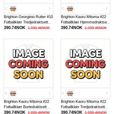
Brighton Georginio Rutter #10
Brighton Kaoru Mitoma #22
Fotballklær Tredjedraktsett
Fotballklær Hjemmedraktsett
Barn 2025-26 Kortermet (+
Barn 2025-26 Kortermet (+
390.74NOK
390.74NOK
1.030.46NOK
1.030.46NOK
korte bukser)
korte bukser)
Brighton Kaoru Mitoma #22
Brighton Kaoru Mitoma #22
Fotballklær Bortedraktsett
Fotballklær Tredjedraktsett
Barn 2025-26 Kortermet (+
Barn 2025-26 Kortermet (+
390.74NOK
390.74NOK
1.030.46NOK
1.030.46NOK