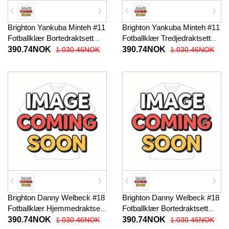
Brighton Yankuba Minteh #11
Brighton Yankuba Minteh #11
Fotballklær Bortedraktsett
Fotballklær Tredjedraktsett
Barn 2025-26 Kortermet (+
Barn 2025-26 Kortermet (+
390.74NOK
390.74NOK
1.030.46NOK
1.030.46NOK
korte bukser)
korte bukser)
Brighton Danny Welbeck #18
Brighton Danny Welbeck #18
Fotballklær Hjemmedraktsett
Fotballklær Bortedraktsett
Barn 2025-26 Kortermet (+
Barn 2025-26 Kortermet (+
390.74NOK
390.74NOK
1.030.46NOK
1.030.46NOK