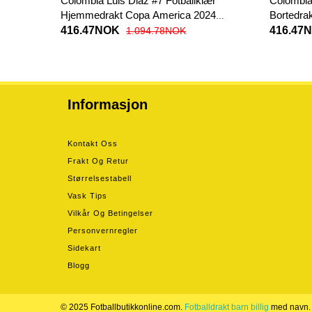
Colombia Luis Diaz #7 Fotballklær
Colombia 
Hjemmedrakt Copa America 2024
Bortedra
Kortermet
Korterme
416.47NOK
416.47
1.094.78NOK
Informasjon
Kontakt Oss
Frakt Og Retur
Størrelsestabell
Vask Tips
Vilkår Og Betingelser
Personvernregler
Sidekart
Blogg
© 2025 Fotballbutikkonline.com.
Fotballdrakt barn billig
med navn.