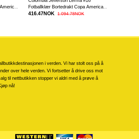
Colombia Jefferson Lerma #16
 America
Fotballklær Bortedrakt Copa America
2024 Kortermet
416.47NOK
1.094.78NOK
llbutikkdestinasjonen i verden. Vi har stolt oss på å
kunder over hele verden. Vi fortsetter å drive oss mot
salg til nettbutikken stopper vi aldri med å prøve å
Kjøp nå!