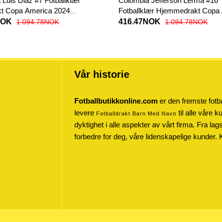
Luis Diaz #7 Fotballklær
Colombia Jefferson Lerma #16
kt Copa America 2024
Fotballklær Hjemmedrakt Copa
t
2024 Kortermet
NOK
416.47NOK
1.094.78NOK
1.094.78NOK
Vår historie
Fotballbutikkonline.com
er den fremste fotba
levere
til alle våre 
Fotballdrakt Barn Med Navn
dyktighet i alle aspekter av vårt firma. Fra lag
forbedre for deg, våre lidenskapelige kunder. 