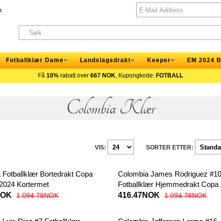
n
Fotballklær Dame
Landslagsdrakt
Keeper
EM 2024 B
Få
10%
rabatt over
667 NOK
, Kupongkode:
FOTBALL
Colombia Klær
VIS:
SORTER ETTER:
 Fotballklær Bortedrakt Copa
Colombia James Rodriguez #1
2024 Kortermet
Fotballklær Hjemmedrakt Copa
2024 Kortermet
NOK
416.47NOK
1.094.78NOK
1.094.78NOK