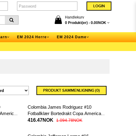
Handlekurv
0 Produkt(er) -
0.00NOK
arn
EM 2024 Herre
EM 2024 Dame
PRODUKT SAMMENLIGNING (0)
0
Colombia James Rodriguez #10
 America
Fotballklær Bortedrakt Copa America
2024 Kortermet
416.47NOK
1.094.78NOK