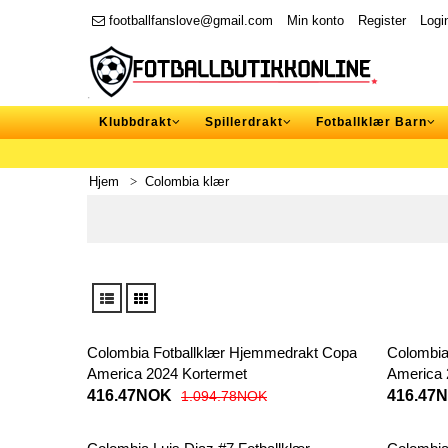
footballfanslove@gmail.com
Min konto
Register
Logi
Klubbdrakt
Spillerdrakt
Fotballklær Barn
Hjem
Colombia klær
Colombia Fotballklær Hjemmedrakt Copa
Colombia
America 2024 Kortermet
America 
416.47NOK
416.47
1.094.78NOK