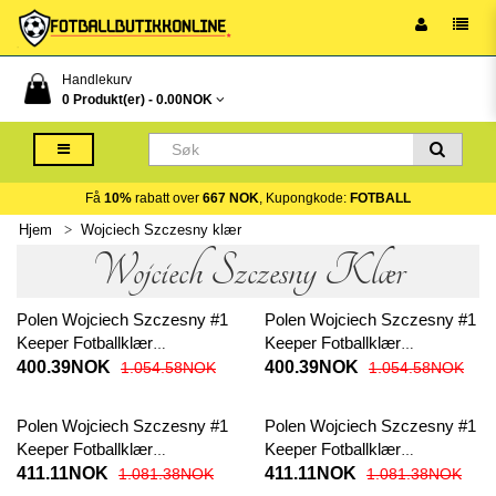
Handlekurv
0 Produkt(er) -
0.00NOK
Få
10%
rabatt over
667 NOK
, Kupongkode:
FOTBALL
Hjem
Wojciech Szczesny klær
Wojciech Szczesny Klær
Polen Wojciech Szczesny #1
Polen Wojciech Szczesny #1
Keeper Fotballklær
Keeper Fotballklær
Hjemmedraktsett Barn EM
Bortedraktsett Barn EM 2024
400.39NOK
400.39NOK
1.054.58NOK
1.054.58NOK
2024 Kortermet (+ korte
Kortermet (+ korte bukser)
bukser)
Polen Wojciech Szczesny #1
Polen Wojciech Szczesny #1
Keeper Fotballklær
Keeper Fotballklær
Hjemmedraktsett Barn EM
Bortedraktsett Barn EM 2024
411.11NOK
411.11NOK
1.081.38NOK
1.081.38NOK
2024 Langermet (+ korte
Langermet (+ korte bukser)