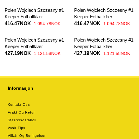
bukser)
Polen Wojciech Szczesny #1
Polen Wojciech Szczesny #1
Keeper Fotballklær
Keeper Fotballklær
Hjemmedrakt EM 2024
Bortedrakt EM 2024
416.47NOK
416.47NOK
1.094.78NOK
1.094.78NOK
Kortermet
Kortermet
Polen Wojciech Szczesny #1
Polen Wojciech Szczesny #1
Keeper Fotballklær
Keeper Fotballklær
Hjemmedrakt EM 2024
Bortedrakt EM 2024
427.19NOK
427.19NOK
1.121.58NOK
1.121.58NOK
Langermet
Langermet
Informasjon
Kontakt Oss
Frakt Og Retur
Størrelsestabell
Vask Tips
Vilkår Og Betingelser