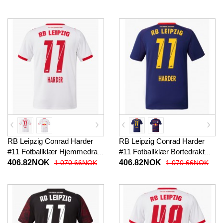
RB Leipzig Conrad Harder
RB Leipzig Conrad Harder
#11 Fotballklær Hjemmedrakt
#11 Fotballklær Bortedrakt
2025-26 Kortermet
2025-26 Kortermet
406.82NOK
406.82NOK
1.070.66NOK
1.070.66NOK