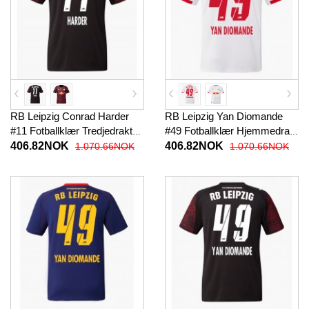
RB Leipzig Conrad Harder
RB Leipzig Yan Diomande
#11 Fotballklær Tredjedrakt
#49 Fotballklær Hjemmedrakt
2025-26 Kortermet
2025-26 Kortermet
406.82NOK
406.82NOK
1.070.66NOK
1.070.66NOK