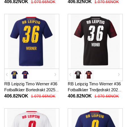
Kortermet
2025-26 Kortermet
406.82NOK
406.82NOK
1.070.66NOK
1.070.66NOK
RB Leipzig Timo Werner #36
RB Leipzig Timo Werner #36
Fotballklær Bortedrakt 2025-
Fotballklær Tredjedrakt 2025-
26 Kortermet
26 Kortermet
406.82NOK
406.82NOK
1.070.66NOK
1.070.66NOK