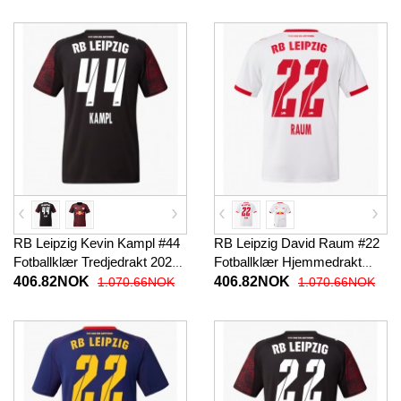
RB Leipzig Kevin Kampl #44
RB Leipzig David Raum #22
Fotballklær Tredjedrakt 2025-
Fotballklær Hjemmedrakt
26 Kortermet
2025-26 Kortermet
406.82NOK
406.82NOK
1.070.66NOK
1.070.66NOK