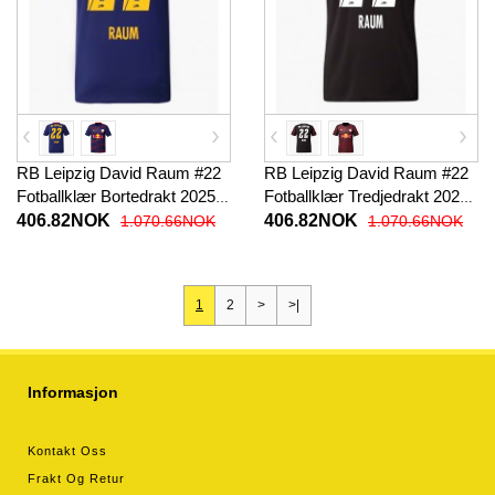
RB Leipzig David Raum #22
RB Leipzig David Raum #22
Fotballklær Bortedrakt 2025-
Fotballklær Tredjedrakt 2025-
26 Kortermet
26 Kortermet
406.82NOK
406.82NOK
1.070.66NOK
1.070.66NOK
1
2
>
>|
Informasjon
Kontakt Oss
Frakt Og Retur