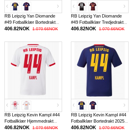
RB Leipzig Yan Diomande
RB Leipzig Yan Diomande
#49 Fotballklær Bortedrakt
#49 Fotballklær Tredjedrakt
2025-26 Kortermet
2025-26 Kortermet
406.82NOK
406.82NOK
1.070.66NOK
1.070.66NOK
RB Leipzig Kevin Kampl #44
RB Leipzig Kevin Kampl #44
Fotballklær Hjemmedrakt
Fotballklær Bortedrakt 2025-
2025-26 Kortermet
26 Kortermet
406.82NOK
406.82NOK
1.070.66NOK
1.070.66NOK