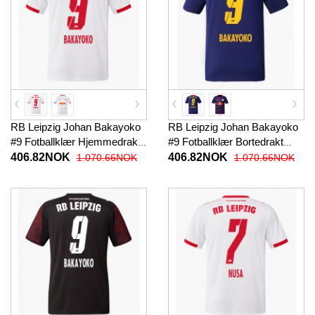
RB Leipzig Johan Bakayoko
RB Leipzig Johan Bakayoko
#9 Fotballklær Hjemmedrakt
#9 Fotballklær Bortedrakt
2025-26 Kortermet
2025-26 Kortermet
406.82NOK
406.82NOK
1.070.66NOK
1.070.66NOK