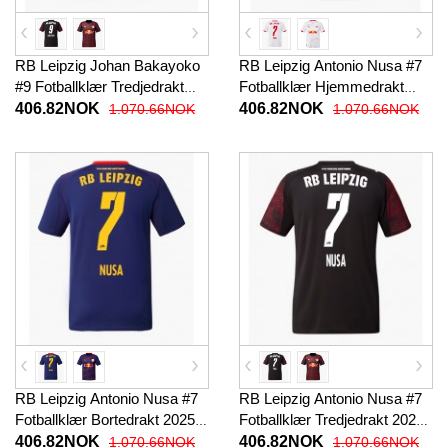
RB Leipzig Johan Bakayoko
RB Leipzig Antonio Nusa #7
#9 Fotballklær Tredjedrakt
Fotballklær Hjemmedrakt
2025-26 Kortermet
2025-26 Kortermet
406.82NOK
406.82NOK
1.070.66NOK
1.070.66NOK
RB Leipzig Antonio Nusa #7
RB Leipzig Antonio Nusa #7
Fotballklær Bortedrakt 2025-
Fotballklær Tredjedrakt 2025-
26 Kortermet
26 Kortermet
406.82NOK
406.82NOK
1.070.66NOK
1.070.66NOK