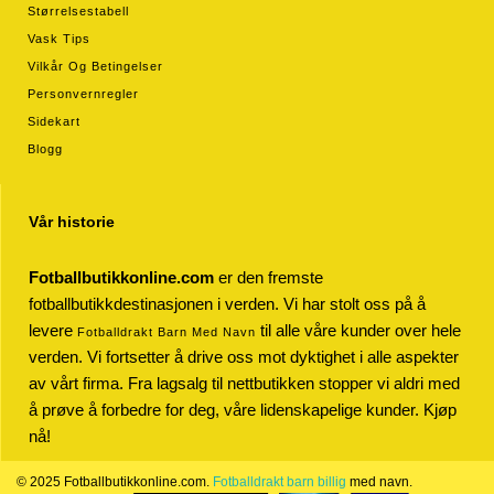
Størrelsestabell
Vask Tips
Vilkår Og Betingelser
Personvernregler
Sidekart
Blogg
Vår historie
Fotballbutikkonline.com
er den fremste
fotballbutikkdestinasjonen i verden. Vi har stolt oss på å
levere
til alle våre kunder over hele
Fotballdrakt Barn Med Navn
verden. Vi fortsetter å drive oss mot dyktighet i alle aspekter
av vårt firma. Fra lagsalg til nettbutikken stopper vi aldri med
å prøve å forbedre for deg, våre lidenskapelige kunder. Kjøp
nå!
© 2025 Fotballbutikkonline.com.
Fotballdrakt barn billig
med navn.