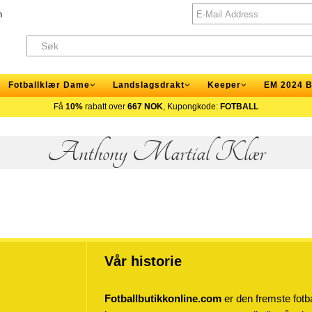
n
Fotballklær Dame
Landslagsdrakt
Keeper
EM 2024 B
Få
10%
rabatt over
667 NOK
, Kupongkode:
FOTBALL
Anthony Martial Klær
Vår historie
Fotballbutikkonline.com
er den fremste fotba