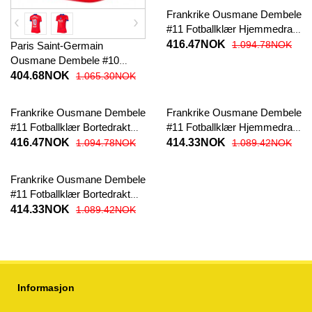
Frankrike Ousmane Dembele
#11 Fotballklær Hjemmedrakt
EM 2024 Kortermet
416.47NOK
1.094.78NOK
Paris Saint-Germain
Ousmane Dembele #10
Fotballklær Tredjedrakt Dame
404.68NOK
1.065.30NOK
2025-26 Kortermet
Frankrike Ousmane Dembele
Frankrike Ousmane Dembele
#11 Fotballklær Bortedrakt
#11 Fotballklær Hjemmedrakt
EM 2024 Kortermet
Dame EM 2024 Kortermet
416.47NOK
414.33NOK
1.094.78NOK
1.089.42NOK
Frankrike Ousmane Dembele
#11 Fotballklær Bortedrakt
Dame EM 2024 Kortermet
414.33NOK
1.089.42NOK
Informasjon