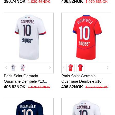
Fotballklær Tredjedraktsett
Fotballklær Hjemmedrakt
390.74NOK
406.82NOK
1.030.46NOK
1.070.66NOK
Barn 2025-26 Kortermet (+
2025-26 Kortermet
korte bukser)
Paris Saint-Germain
Paris Saint-Germain
Ousmane Dembele #10
Ousmane Dembele #10
Fotballklær Bortedrakt 2025-
Fotballklær Tredjedrakt 2025-
406.82NOK
406.82NOK
1.070.66NOK
1.070.66NOK
26 Kortermet
26 Kortermet