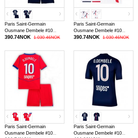
Paris Saint-Germain
Paris Saint-Germain
Ousmane Dembele #10
Ousmane Dembele #10
Fotballklær Hjemmedraktsett
Fotballklær Bortedraktsett
390.74NOK
390.74NOK
1.030.46NOK
1.030.46NOK
Barn 2025-26 Kortermet (+
Barn 2025-26 Kortermet (+
korte bukser)
korte bukser)
Paris Saint-Germain
Paris Saint-Germain
Ousmane Dembele #10
Ousmane Dembele #10