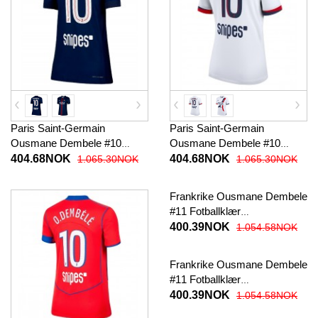
Paris Saint-Germain
Paris Saint-Germain
Ousmane Dembele #10
Ousmane Dembele #10
Fotballklær Hjemmedrakt
Fotballklær Bortedrakt Dame
404.68NOK
404.68NOK
1.065.30NOK
1.065.30NOK
Dame 2025-26 Kortermet
2025-26 Kortermet
Frankrike Ousmane Dembele
#11 Fotballklær
Hjemmedraktsett Barn EM
400.39NOK
1.054.58NOK
2024 Kortermet (+ korte
bukser)
Frankrike Ousmane Dembele
#11 Fotballklær
Bortedraktsett Barn EM 2024
400.39NOK
1.054.58NOK
Kortermet (+ korte bukser)